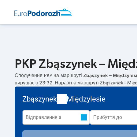
PKP Zbąszynek – Międz
Сполучення PKP на маршруті
Zbąszynek – Międzyles
вирушає о 23:32. Наразі на маршруті
Zbąszynek
–
Międ
Zbąszynek
Międzylesie