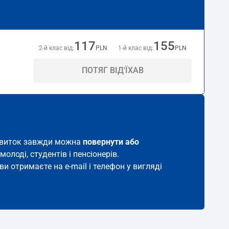
117
155
2-й клас від:
PLN
1-й клас від:
PLN
ПОТЯГ ВІД'ЇХАВ
й квиток завжди можна
повернути або
молоді, студентів і пенсіонерів.
ви отримаєте на e-mail і телефон у вигляді