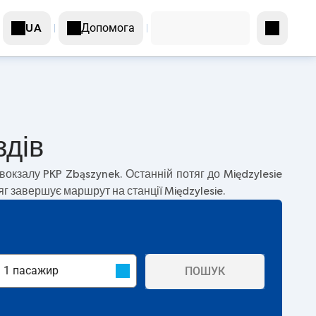
Допомога
UA
здів
вокзалу PKP Zbąszynek. Останній потяг до Międzylesie
тяг завершує маршрут на станції Międzylesie.
ПОШУК