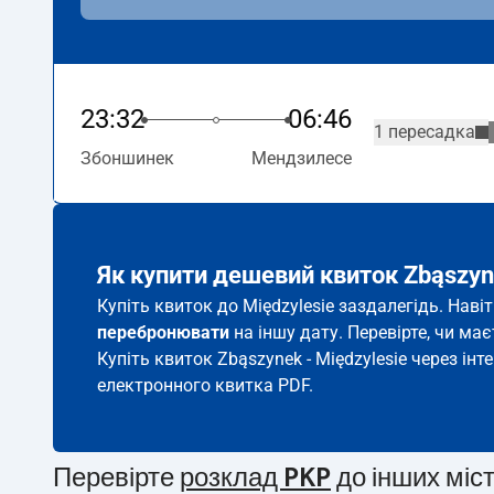
23:32
06:46
1 пересадка
Збоншинек
Мендзилесе
Як купити дешевий квиток Zbąszyn
Купіть квиток до Międzylesie заздалегідь. Наві
перебронювати
на іншу дату. Перевірте, чи ма
Купіть квиток Zbąszynek - Międzylesie через інт
електронного квитка PDF.
Перевірте
розклад PKP
до інших міс