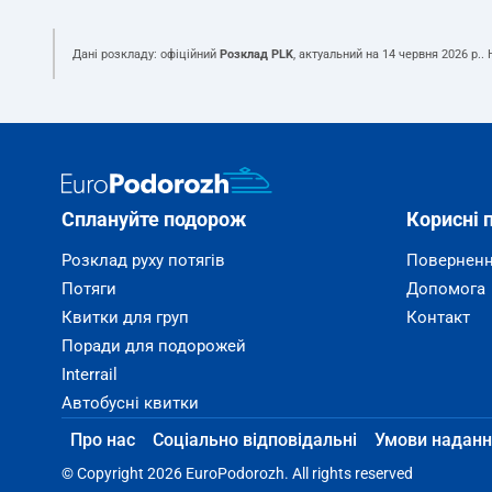
Дані розкладу: офіційний
Розклад PLK
, актуальний на
14 червня 2026 р.
.
Сплануйте подорож
Корисні 
Розклад руху потягів
Поверненн
Потяги
Допомога
Квитки для груп
Контакт
Поради для подорожей
Interrail
Автобусні квитки
Про нас
Соціально відповідальні
Умови наданн
© Copyright 2026 EuroPodorozh. All rights reserved