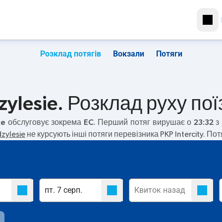
Розклад потягів
Вокзали
Потяги
ylesie. Розклад руху пої
ie
обслуговує зокрема
EC
. Перший потяг вирушає о
23:32
з 
zylesie
не курсують інші потяги перевізника PKP Intercity. По