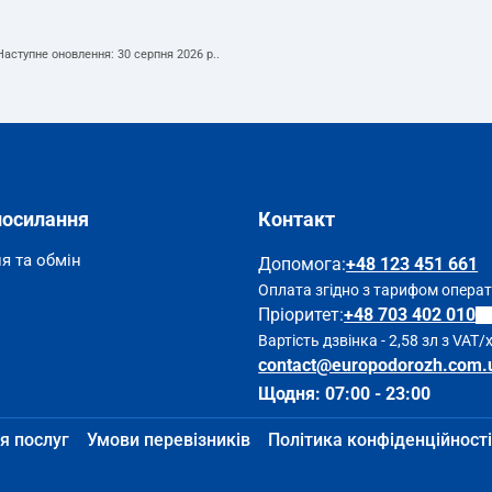
 Наступне оновлення:
30 серпня 2026 р.
.
посилання
Контакт
я та обмін
Допомога
:
+48 123 451 661
Оплата згідно з тарифом опера
Пріоритет:
+48 703 402 010
Вартість дзвінка - 2,58 зл з VAT/
contact@europodorozh.com.
Щодня: 07:00 - 23:00
я послуг
Умови перевізників
Політика конфіденційності