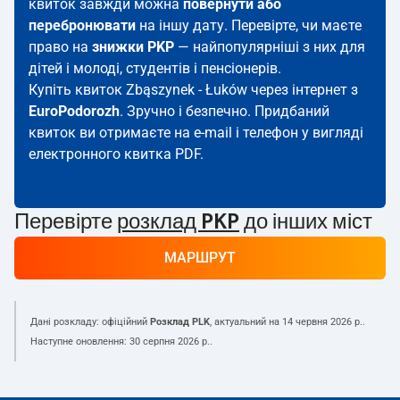
квиток завжди можна
повернути або
перебронювати
на іншу дату. Перевірте, чи маєте
право на
знижки PKP
— найпопулярніші з них для
дітей і молоді, студентів і пенсіонерів.
Купіть квиток Zbąszynek - Łuków через інтернет з
EuroPodorozh
. Зручно і безпечно. Придбаний
квиток ви отримаєте на e-mail і телефон у вигляді
електронного квитка PDF.
Перевірте
розклад PKP
до інших міст
МАРШРУТ
Дані розкладу: офіційний
Розклад PLK
, актуальний на
14 червня 2026 р.
.
Наступне оновлення:
30 серпня 2026 р.
.