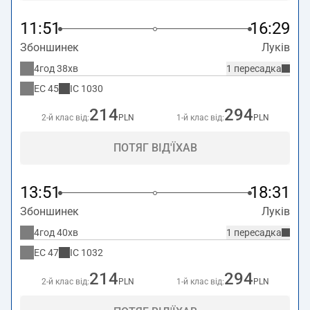
11:51
16:29
Збоншинек
Луків
4год 38хв
1 пересадка
EC
45
IC
1030
214
294
2-й клас від:
PLN
1-й клас від:
PLN
ПОТЯГ ВІД'ЇХАВ
13:51
18:31
Збоншинек
Луків
4год 40хв
1 пересадка
EC
47
IC
1032
214
294
2-й клас від:
PLN
1-й клас від:
PLN