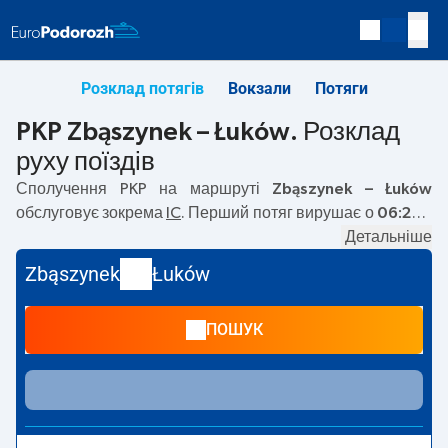
Розклад потягів
Вокзали
Потяги
PKP Zbąszynek – Łuków. Розклад
руху поїздів
Сполучення PKP на маршруті
Zbąszynek – Łuków
обслуговує зокрема
IC
. Перший потяг вирушає о
06:28
з
вокзалу PKP Zbąszynek. Останній потяг до Łuków
Детальніше
вирушає о 17:51. На маршруті
Zbąszynek
–
Łuków
Zbąszynek
Łuków
курсують також інші потяги:
EC
— пропонують нижчу ціну
квитка і зазвичай довший час подорожі. Потяг завершує
ПОШУК
маршрут на станції Łuków.