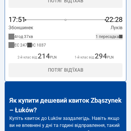
ПОТЯГ ВІД'ЇХАВ
17:51
22:28
Збоншинек
Луків
4год 37хв
1 пересадка
EC
247
IC
1037
214
294
2-й клас від:
PLN
1-й клас від:
PLN
ПОТЯГ ВІД'ЇХАВ
Як купити дешевий квиток Zbąszynek
– Łuków?
Купіть квиток до Łuków заздалегідь. Навіть якщо
ви не впевнені у дні та годині відправлення, такий