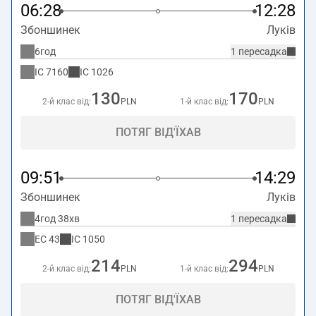
06:28
12:28
Збоншинек
Луків
6год
1 пересадка
IC
7160
IC
1026
130
170
2-й клас від:
PLN
1-й клас від:
PLN
ПОТЯГ ВІД'ЇХАВ
09:51
14:29
Збоншинек
Луків
4год 38хв
1 пересадка
EC
43
IC
1050
214
294
2-й клас від:
PLN
1-й клас від:
PLN
ПОТЯГ ВІД'ЇХАВ