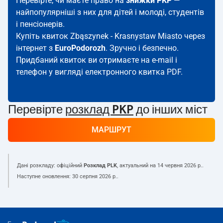
Перевірте, чи маєте право на
знижки PKP
—
найпопулярніші з них для дітей і молоді, студентів
і пенсіонерів.
Купіть квиток Zbąszynek - Krasnystaw Miasto через
інтернет з
EuroPodorozh
. Зручно і безпечно.
Придбаний квиток ви отримаєте на e-mail і
телефон у вигляді електронного квитка PDF.
Перевірте
розклад PKP
до інших міст
МАРШРУТ
Дані розкладу: офіційний
Розклад PLK
, актуальний на
14 червня 2026 р.
.
Наступне оновлення:
30 серпня 2026 р.
.