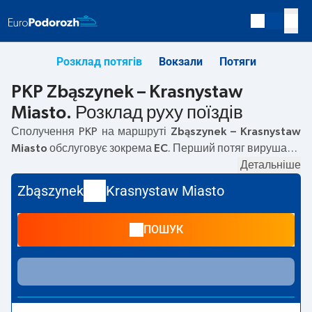
Розклад потягів
Вокзали
Потяги
PKP Zbąszynek – Krasnystaw
Miasto. Розклад руху поїздів
Сполучення PKP на маршруті
Zbąszynek – Krasnystaw
Miasto
обслуговує зокрема
EC
. Перший потяг вирушає о
13:51
з вокзалу PKP Zbąszynek. Останній потяг до
Детальніше
Krasnystaw Miasto вирушає о 13:51. Наразі на маршруті
Zbąszynek
Krasnystaw Miasto
Zbąszynek
–
Krasnystaw Miasto
не курсують інші потяги
перевізника PKP Intercity. Потяг завершує маршрут на
ПОШУК
станції Krasnystaw Miasto.