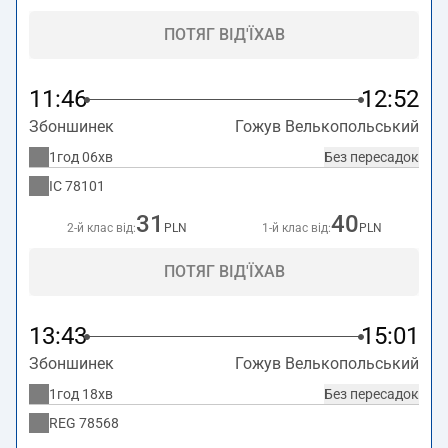
ПОТЯГ ВІД'ЇХАВ
11:46
12:52
Збоншинек
Гожув Велькопольський
1год 06хв
Без пересадок
IC
78101
31
40
2-й клас від:
PLN
1-й клас від:
PLN
ПОТЯГ ВІД'ЇХАВ
13:43
15:01
Збоншинек
Гожув Велькопольський
1год 18хв
Без пересадок
REG
78568