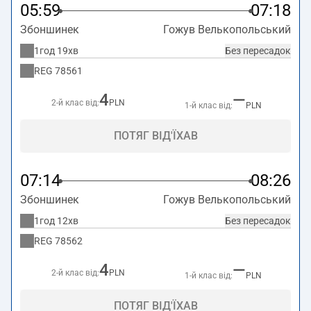
Dworcowa 4, Gorzów Wielkopolski.
.
05:59
07:18
Збоншинек
Гожув Велькопольський
1год 19хв
Без пересадок
REG
78561
4
—
2-й клас від:
PLN
1-й клас від:
PLN
ПОТЯГ ВІД'ЇХАВ
07:14
08:26
Збоншинек
Гожув Велькопольський
1год 12хв
Без пересадок
REG
78562
4
—
2-й клас від:
PLN
1-й клас від:
PLN
ПОТЯГ ВІД'ЇХАВ