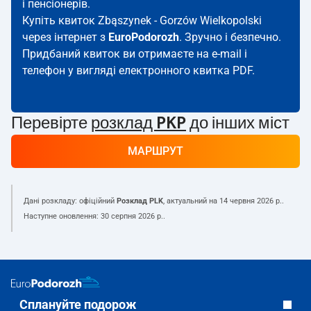
і пенсіонерів.
Купіть квиток Zbąszynek - Gorzów Wielkopolski
через інтернет з
EuroPodorozh
. Зручно і безпечно.
Придбаний квиток ви отримаєте на e-mail і
телефон у вигляді електронного квитка PDF.
Перевірте
розклад PKP
до інших міст
МАРШРУТ
Дані розкладу: офіційний
Розклад PLK
, актуальний на
14 червня 2026 р.
.
Наступне оновлення:
30 серпня 2026 р.
.
Сплануйте подорож