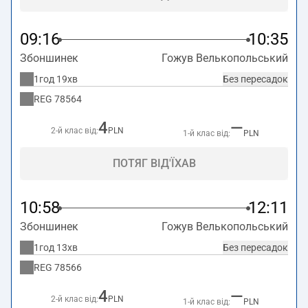
09:16
10:35
Збоншинек
Гожув Велькопольський
1год 19хв
Без пересадок
REG
78564
4
—
2-й клас від:
PLN
1-й клас від:
PLN
ПОТЯГ ВІД'ЇХАВ
10:58
12:11
Збоншинек
Гожув Велькопольський
1год 13хв
Без пересадок
REG
78566
4
—
2-й клас від:
PLN
1-й клас від:
PLN