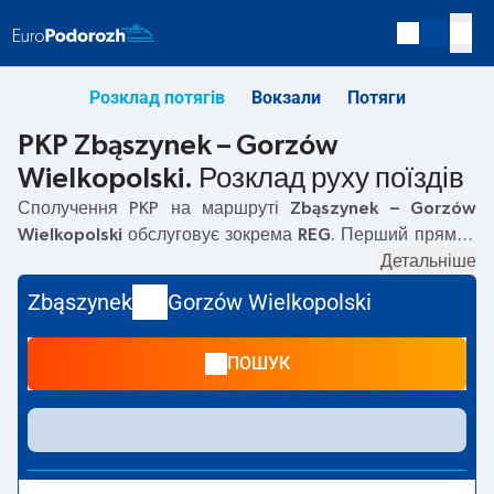
Розклад потягів
Вокзали
Потяги
PKP Zbąszynek – Gorzów
Wielkopolski. Розклад руху поїздів
Сполучення PKP на маршруті
Zbąszynek – Gorzów
Wielkopolski
обслуговує зокрема
REG
. Перший прямий
потяг вирушає о
05:59
з вокзалу PKP Zbąszynek за
Детальніше
адресою
Kosieczyńska, 66-210 Zbąszynek
. Останній
Zbąszynek
Gorzów Wielkopolski
потяг до Gorzów Wielkopolski вирушає о 21:48.
Найшвидший маршрут пропонує потяг без пересадок
ПОШУК
LUBUSZANIN
. Подорож цим потягом триває
01:04
. На
маршруті
Zbąszynek
–
Gorzów Wielkopolski
курсують
також інші потяги:
IC Intercity
— пропонують нижчу ціну
квитка і зазвичай довший час подорожі. Потяг завершує
маршрут на станції Gorzów Wielkopolski за адресою