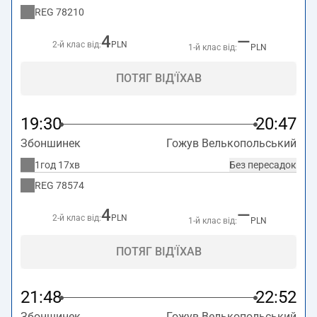
REG
78210
4
—
2-й клас від:
PLN
1-й клас від:
PLN
ПОТЯГ ВІД'ЇХАВ
19:30
20:47
Збоншинек
Гожув Велькопольський
1год 17хв
Без пересадок
REG
78574
4
—
2-й клас від:
PLN
1-й клас від:
PLN
ПОТЯГ ВІД'ЇХАВ
21:48
22:52
Збоншинек
Гожув Велькопольський