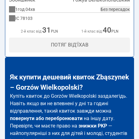
1год 04хв
Без пересадок
IC
78103
31
40
2-й клас від:
PLN
1-й клас від:
PLN
ПОТЯГ ВІД'ЇХАВ
Як купити дешевий квиток Zbąszynek
– Gorzów Wielkopolski?
Купіть квиток до Gorzów Wielkopolski заздалегідь.
Навіть якщо ви не впевнені у дні та годині
відправлення, такий квиток завжди можна
повернути або перебронювати
на іншу дату.
Перевірте, чи маєте право на
знижки PKP
—
найпопулярніші з них для дітей і молоді, студентів