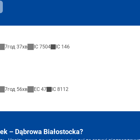
7год 37хв
IC
7504
IC
146
7год 56хв
EC
47
IC
8112
ek – Dąbrowa Białostocka?