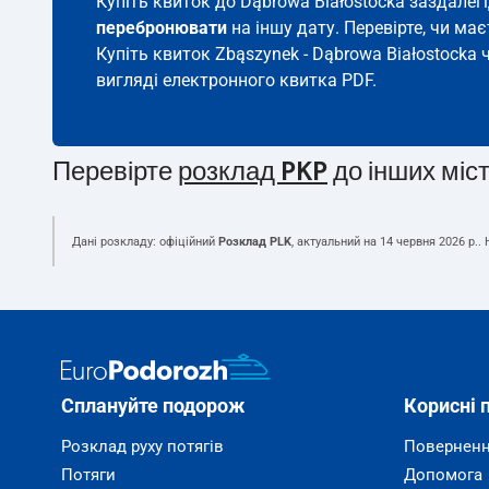
Купіть квиток до Dąbrowa Białostocka заздалег
перебронювати
на іншу дату. Перевірте, чи ма
Купіть квиток Zbąszynek - Dąbrowa Białostocka 
вигляді електронного квитка PDF.
Перевірте
розклад PKP
до інших міс
Дані розкладу: офіційний
Розклад PLK
, актуальний на
14 червня 2026 р.
.
Сплануйте подорож
Корисні 
Розклад руху потягів
Поверненн
Потяги
Допомога