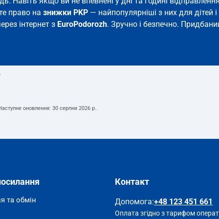
ідь. Навіть якщо ви не впевнені у дні та годині відправле
єте право на
знижки PKP
— найпопулярніші з них для дітей і 
через інтернет з
EuroPodorozh
. Зручно і безпечно. Придбани
т
 Наступне оновлення:
30 серпня 2026 р.
.
посилання
Контакт
я та обмін
Допомога
:
+48 123 451 661
Оплата згідно з тарифом опера