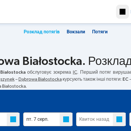
Розклад потягів
Вокзали
Потяги
wa Białostocka. Розклад
Białostocka
обслуговує зокрема
IC
. Перший потяг вируша
szynek
–
Dąbrowa Białostocka
курсують також інші потяги:
EC
—
Białostocka.