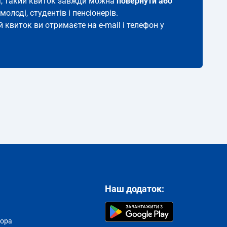
ння, такий квиток завжди можна
повернути або
молоді, студентів і пенсіонерів.
й квиток ви отримаєте на e-mail і телефон у
Наш додаток:
тора