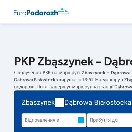
PKP Zbąszynek – Dąbro
Сполучення PKP на маршруті
Zbąszynek – Dąbrowa 
Dąbrowa Białostocka вирушає о 13:51. На маршруті
Zbą
подорожі. Потяг завершує маршрут на станції Dąbrowa 
Zbąszynek
Dąbrowa Białostocka