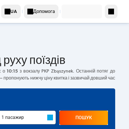
Допомога
UA
 руху поїздів
є о
10:15
з вокзалу PKP Zbąszynek. Останній потяг до
 пропонують нижчу ціну квитка і зазвичай довший час
ПОШУК