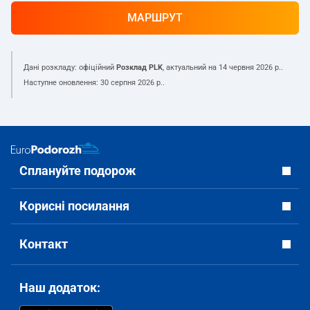
МАРШРУТ
Дані розкладу: офіційний
Розклад PLK
, актуальний на
14 червня 2026 р.
.
Наступне оновлення:
30 серпня 2026 р.
.
Сплануйте подорож
Корисні посилання
Контакт
Наш додаток: