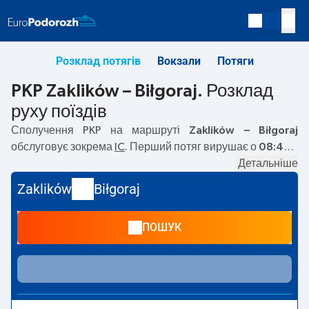
Розклад потягів
Вокзали
Потяги
PKP Zaklików – Biłgoraj. Розклад
руху поїздів
Сполучення PKP на маршруті
Zaklików – Biłgoraj
обслуговує зокрема
IC
. Перший потяг вирушає о
08:48
з
вокзалу PKP Zaklików. Останній потяг до Biłgoraj вирушає
Детальніше
о 16:51. На маршруті
Zaklików
–
Biłgoraj
курсують також
Zaklików
Biłgoraj
інші потяги:
— пропонують нижчу ціну квитка і зазвичай
довший час подорожі. Потяг завершує маршрут на
ПОШУК
станції Biłgoraj.