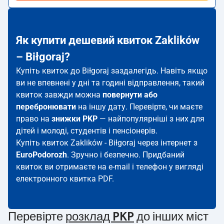
Як купити дешевий квиток Zaklików
– Biłgoraj?
Купіть квиток до Biłgoraj заздалегідь. Навіть якщо
ви не впевнені у дні та годині відправлення, такий
квиток завжди можна
повернути або
перебронювати
на іншу дату. Перевірте, чи маєте
право на
знижки PKP
— найпопулярніші з них для
дітей і молоді, студентів і пенсіонерів.
Купіть квиток Zaklików - Biłgoraj через інтернет з
EuroPodorozh
. Зручно і безпечно. Придбаний
квиток ви отримаєте на e-mail і телефон у вигляді
електронного квитка PDF.
Перевірте
розклад PKP
до інших міст