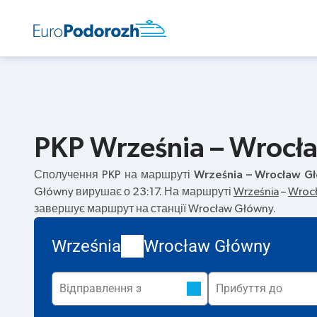
PKP Września – Wrocł
Сполучення PKP на маршруті
Września – Wrocław G
Główny вирушає о 23:17. На маршруті
Września
–
Wroc
завершує маршрут на станції Wrocław Główny.
Września
Wrocław Główny