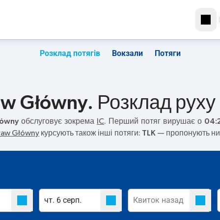
Розклад потягів
Вокзали
Потяги
aw Główny. Розклад руху 
łówny
обслуговує зокрема
IC
. Перший потяг вирушає о
04:
ław Główny
курсують також інші потяги:
TLK
— пропонують ниж