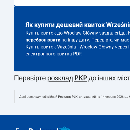
Як купити дешевий квиток Wrześni
Купіть квиток до Wrocław Główny заздалегідь. 
перебронювати
на іншу дату. Перевірте, чи ма
Купіть квиток Września - Wrocław Główny через 
електронного квитка PDF.
Перевірте
розклад PKP
до інших міс
Дані розкладу: офіційний
Розклад PLK
, актуальний на
14 червня 2026 р.
.