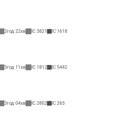
2год 22хв
IC
3821
IC
1618
3год 11хв
IC
1812
IC
5442
3год 04хв
IC
2802
IC
265