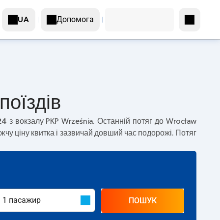
Допомога
UA
поїздів
24
з вокзалу PKP Września. Останній потяг до Wrocław
чу ціну квитка і зазвичай довший час подорожі. Потяг
ПОШУК