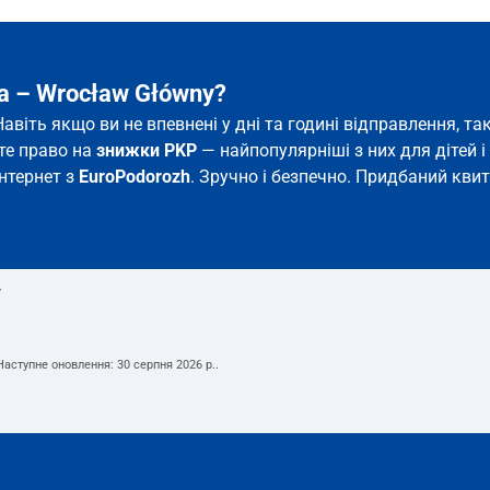
a – Wrocław Główny?
Навіть якщо ви не впевнені у дні та годині відправлення, 
єте право на
знижки PKP
— найпопулярніші з них для дітей і 
інтернет з
EuroPodorozh
. Зручно і безпечно. Придбаний квит
т
 Наступне оновлення:
30 серпня 2026 р.
.