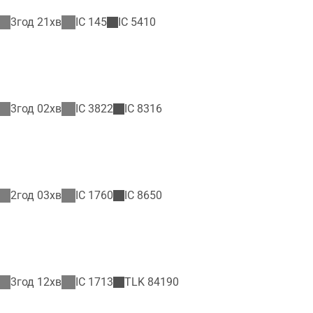
3год 21хв
IC
145
IC
5410
3год 02хв
IC
3822
IC
8316
2год 03хв
IC
1760
IC
8650
3год 12хв
IC
1713
TLK
84190