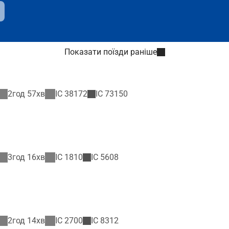
Показати поїзди раніше
2год 57хв
IC
38172
IC
73150
3год 16хв
IC
1810
IC
5608
2год 14хв
IC
2700
IC
8312