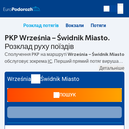
Розклад потягів
Вокзали
Потяги
PKP Września – Świdnik Miasto.
Розклад руху поїздів
Сполучення PKP на маршруті
Września – Świdnik Miasto
обслуговує зокрема
IC
. Перший прямий потяг вирушає о
06:06
з вокзалу PKP Września. Останній потяг до Świdnik
Детальніше
Miasto вирушає о 23:22. Найшвидший маршрут
Września
Świdnik Miasto
пропонує потяг без пересадок
GÓRSKI
. Подорож цим
потягом триває
04:30
. На маршруті
Września
–
Świdnik
ПОШУК
Miasto
курсують також інші потяги:
— пропонують нижчу
ціну квитка і зазвичай довший час подорожі. Потяг
завершує маршрут на станції Świdnik Miasto.