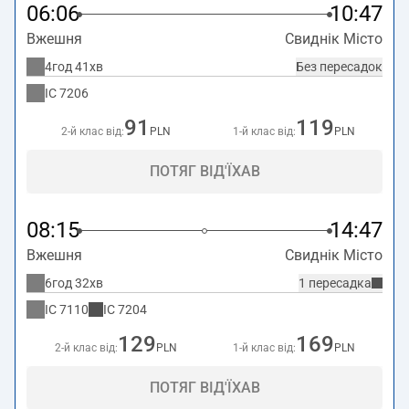
06:06
10:47
Вжешня
Свиднік Місто
4год 41хв
Без пересадок
IC
7206
91
119
2-й клас від:
PLN
1-й клас від:
PLN
ПОТЯГ ВІД'ЇХАВ
08:15
14:47
Вжешня
Свиднік Місто
6год 32хв
1 пересадка
IC
7110
IC
7204
129
169
2-й клас від:
PLN
1-й клас від:
PLN
ПОТЯГ ВІД'ЇХАВ