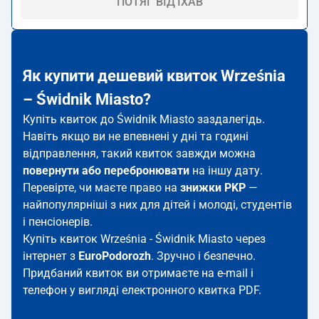
ПОТЯГ ВІД'ЇХАВ
Як купити дешевий квиток Września
– Świdnik Miasto?
Купіть квиток до Świdnik Miasto заздалегідь.
Навіть якщо ви не впевнені у дні та годині
відправлення, такий квиток завжди можна
повернути або перебронювати
на іншу дату.
Перевірте, чи маєте право на
знижки PKP
—
найпопулярніші з них для дітей і молоді, студентів
і пенсіонерів.
Купіть квиток Września - Świdnik Miasto через
інтернет з
EuroPodorozh
. Зручно і безпечно.
Придбаний квиток ви отримаєте на e-mail і
телефон у вигляді електронного квитка PDF.