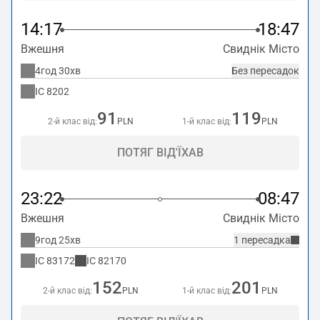
14:17
18:47
Вжешня
Свиднік Місто
4год 30хв
Без пересадок
IC
8202
91
119
2-й клас від:
PLN
1-й клас від:
PLN
ПОТЯГ ВІД'ЇХАВ
23:22
08:47
Вжешня
Свиднік Місто
9год 25хв
1 пересадка
IC
83172
IC
82170
152
201
2-й клас від:
PLN
1-й клас від:
PLN