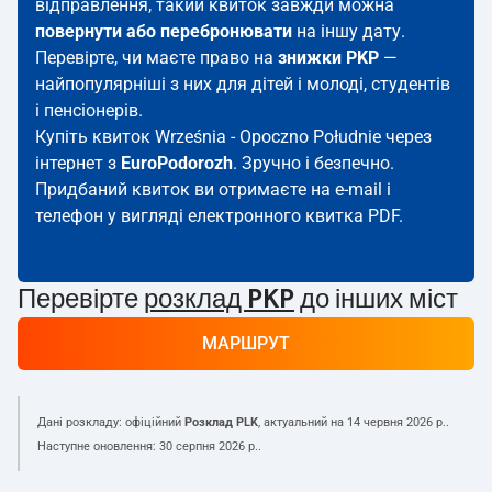
відправлення, такий квиток завжди можна
повернути або перебронювати
на іншу дату.
Перевірте, чи маєте право на
знижки PKP
—
найпопулярніші з них для дітей і молоді, студентів
і пенсіонерів.
Купіть квиток Września - Opoczno Południe через
інтернет з
EuroPodorozh
. Зручно і безпечно.
Придбаний квиток ви отримаєте на e-mail і
телефон у вигляді електронного квитка PDF.
Перевірте
розклад PKP
до інших міст
МАРШРУТ
Дані розкладу: офіційний
Розклад PLK
, актуальний на
14 червня 2026 р.
.
Наступне оновлення:
30 серпня 2026 р.
.