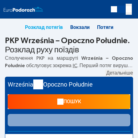
Розклад потягів
Вокзали
Потяги
PKP Września – Opoczno Południe.
Розклад руху поїздів
Сполучення PKP на маршруті
Września – Opoczno
Południe
обслуговує зокрема
IC
. Перший потяг вирушає
о
06:06
з вокзалу PKP Września. Останній потяг до
Детальніше
Opoczno Południe вирушає о 23:22. На маршруті
Września
Opoczno Południe
Września
–
Opoczno Południe
курсують також інші потяги:
— пропонують нижчу ціну квитка і зазвичай довший час
ПОШУК
подорожі. Потяг завершує маршрут на станції Opoczno
Południe.