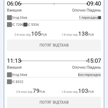
06:06
09:40
Вжешня
Опочно Південь
3год 34хв
1 пересадка
IC
7206
IC
5334
105
138
2-й клас від:
PLN
1-й клас від:
PLN
ПОТЯГ ВІД'ЇХАВ
11:13
15:07
Вжешня
Опочно Південь
3год 54хв
Без пересадок
IC
8322
79
103
2-й клас від:
PLN
1-й клас від:
PLN
ПОТЯГ ВІД'ЇХАВ