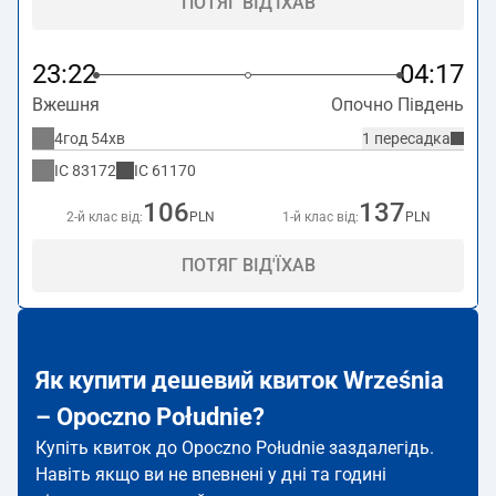
ПОТЯГ ВІД'ЇХАВ
23:22
04:17
Вжешня
Опочно Південь
4год 54хв
1 пересадка
IC
83172
IC
61170
106
137
2-й клас від:
PLN
1-й клас від:
PLN
ПОТЯГ ВІД'ЇХАВ
Як купити дешевий квиток Września
– Opoczno Południe?
Купіть квиток до Opoczno Południe заздалегідь.
Навіть якщо ви не впевнені у дні та годині