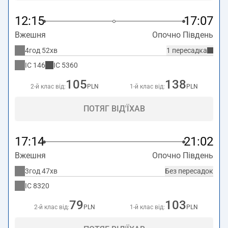
12:15
17:07
Вжешня
Опочно Південь
4год 52хв
1 пересадка
IC
146
IC
5360
105
138
2-й клас від:
PLN
1-й клас від:
PLN
ПОТЯГ ВІД'ЇХАВ
17:14
21:02
Вжешня
Опочно Південь
3год 47хв
Без пересадок
IC
8320
79
103
2-й клас від:
PLN
1-й клас від:
PLN