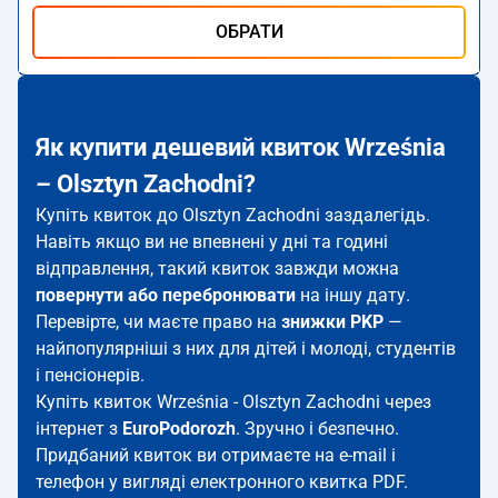
ОБРАТИ
Як купити дешевий квиток Września
– Olsztyn Zachodni?
Купіть квиток до Olsztyn Zachodni заздалегідь.
Навіть якщо ви не впевнені у дні та годині
відправлення, такий квиток завжди можна
повернути або перебронювати
на іншу дату.
Перевірте, чи маєте право на
знижки PKP
—
найпопулярніші з них для дітей і молоді, студентів
і пенсіонерів.
Купіть квиток Września - Olsztyn Zachodni через
інтернет з
EuroPodorozh
. Зручно і безпечно.
Придбаний квиток ви отримаєте на e-mail і
телефон у вигляді електронного квитка PDF.