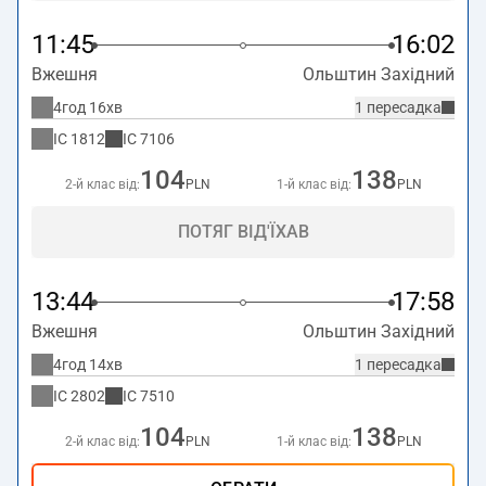
11:45
16:02
Вжешня
Ольштин Західний
4год 16хв
1 пересадка
IC
1812
IC
7106
104
138
2-й клас від:
PLN
1-й клас від:
PLN
ПОТЯГ ВІД'ЇХАВ
13:44
17:58
Вжешня
Ольштин Західний
4год 14хв
1 пересадка
IC
2802
IC
7510
104
138
2-й клас від:
PLN
1-й клас від:
PLN