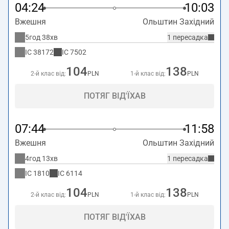
04:24
10:03
Вжешня
Ольштин Західний
5год 38хв
1 пересадка
IC
38172
IC
7502
104
138
2-й клас від:
PLN
1-й клас від:
PLN
ПОТЯГ ВІД'ЇХАВ
07:44
11:58
Вжешня
Ольштин Західний
4год 13хв
1 пересадка
IC
1810
IC
6114
104
138
2-й клас від:
PLN
1-й клас від:
PLN
ПОТЯГ ВІД'ЇХАВ