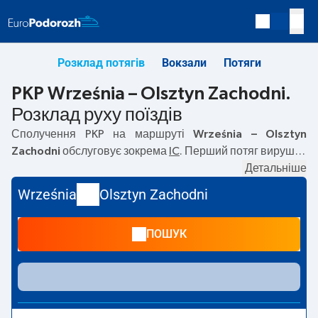
Розклад потягів
Вокзали
Потяги
PKP Września – Olsztyn Zachodni.
Розклад руху поїздів
Сполучення PKP на маршруті
Września – Olsztyn
Zachodni
обслуговує зокрема
IC
. Перший потяг вирушає
о
04:24
з вокзалу PKP Września. Останній потяг до
Детальніше
Olsztyn Zachodni вирушає о 16:59. На маршруті
Września
Września
Olsztyn Zachodni
–
Olsztyn Zachodni
курсують також інші потяги:
—
пропонують нижчу ціну квитка і зазвичай довший час
ПОШУК
подорожі. Потяг завершує маршрут на станції Olsztyn
Zachodni.