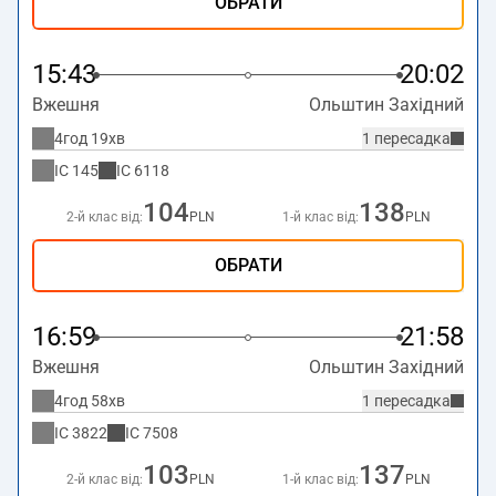
ОБРАТИ
15:43
20:02
Вжешня
Ольштин Західний
4год 19хв
1 пересадка
IC
145
IC
6118
104
138
2-й клас від:
PLN
1-й клас від:
PLN
ОБРАТИ
16:59
21:58
Вжешня
Ольштин Західний
4год 58хв
1 пересадка
IC
3822
IC
7508
103
137
2-й клас від:
PLN
1-й клас від:
PLN