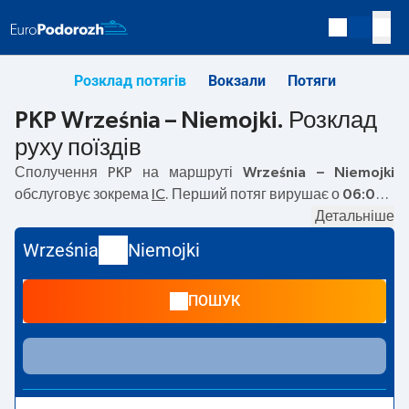
Розклад потягів
Вокзали
Потяги
PKP Września – Niemojki. Розклад
руху поїздів
Сполучення PKP на маршруті
Września – Niemojki
обслуговує зокрема
IC
. Перший потяг вирушає о
06:06
з
вокзалу PKP Września. Останній потяг до Niemojki
Детальніше
вирушає о 16:16. На маршруті
Września
–
Niemojki
Września
Niemojki
курсують також інші потяги:
— пропонують нижчу ціну
квитка і зазвичай довший час подорожі. Потяг завершує
ПОШУК
маршрут на станції Niemojki.