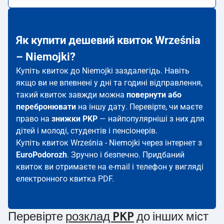
Як купити дешевий квиток Września
– Niemojki?
Купіть квиток до Niemojki заздалегідь. Навіть
якщо ви не впевнені у дні та годині відправлення,
такий квиток завжди можна
повернути або
перебронювати
на іншу дату. Перевірте, чи маєте
право на
знижки PKP
— найпопулярніші з них для
дітей і молоді, студентів і пенсіонерів.
Купіть квиток Września - Niemojki через інтернет з
EuroPodorozh
. Зручно і безпечно. Придбаний
квиток ви отримаєте на e-mail і телефон у вигляді
електронного квитка PDF.
Перевірте
розклад PKP
до інших міст