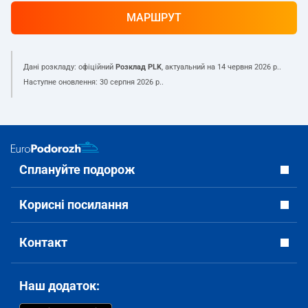
МАРШРУТ
Дані розкладу: офіційний
Розклад PLK
, актуальний на
14 червня 2026 р.
.
Наступне оновлення:
30 серпня 2026 р.
.
Сплануйте подорож
Корисні посилання
Контакт
Наш додаток: