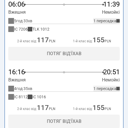
06:06
11:39
Вжешня
Немойкі
5год 33хв
1 пересадка
IC
7206
TLK
1012
117
155
2-й клас від:
PLN
1-й клас від:
PLN
ПОТЯГ ВІД'ЇХАВ
16:16
20:51
Вжешня
Немойкі
4год 35хв
1 пересадка
IC
8112
IC
1016
117
155
2-й клас від:
PLN
1-й клас від:
PLN
ПОТЯГ ВІД'ЇХАВ