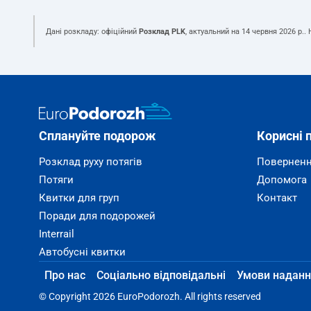
Дані розкладу: офіційний
Розклад PLK
, актуальний на
14 червня 2026 р.
.
Сплануйте подорож
Корисні 
Розклад руху потягів
Поверненн
Потяги
Допомога
Квитки для груп
Контакт
Поради для подорожей
Interrail
Автобусні квитки
Про нас
Соціально відповідальні
Умови наданн
© Copyright 2026 EuroPodorozh. All rights reserved