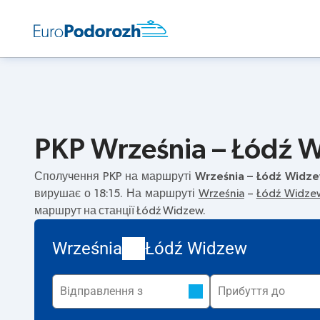
PKP Września – Łódź W
Сполучення PKP на маршруті
Września – Łódź Widz
вирушає о 18:15. На маршруті
Września
–
Łódź Widze
маршрут на станції Łódź Widzew.
Września
Łódź Widzew