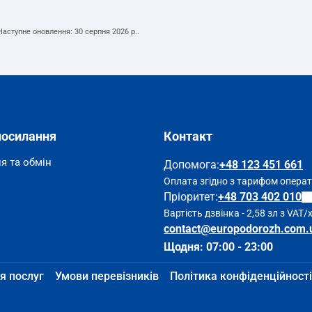
 Наступне оновлення:
30 серпня 2026 р.
.
посилання
Контакт
я та обмін
Допомога
:
+48 123 451 661
Оплата згідно з тарифом опера
Пріоритет:
+48 703 402 010
Вартість дзвінка - 2,58 зл з VAT/
contact@europodorozh.com.
Щодня: 07:00 - 23:00
я послуг
Умови перевізників
Політика конфіденційності