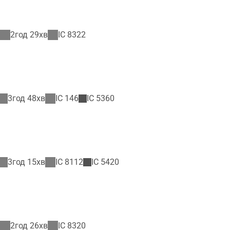
2год 29хв
IC
8322
3год 48хв
IC
146
IC
5360
3год 15хв
IC
8112
IC
5420
2год 26хв
IC
8320