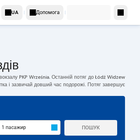
Допомога
UA
здів
вокзалу PKP Września. Останній потяг до Łódź Widzew
тка і зазвичай довший час подорожі. Потяг завершує
ПОШУК