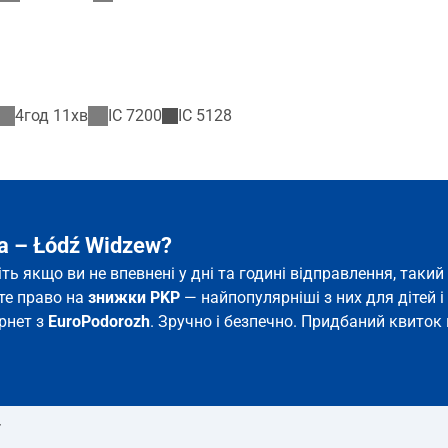
4год 11хв
IC
7200
IC
5128
a – Łódź Widzew?
іть якщо ви не впевнені у дні та годині відправлення, так
єте право на
знижки PKP
— найпопулярніші з них для дітей і 
ернет з
EuroPodorozh
. Зручно і безпечно. Придбаний квиток 
т