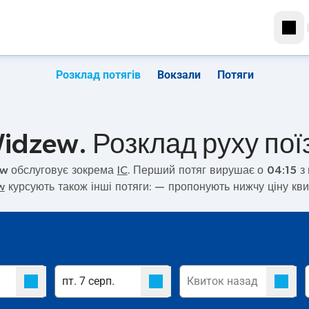
Розклад потягів
Вокзали
Потяги
idzew. Розклад руху пої
ew
обслуговує зокрема
IC
. Перший потяг вирушає о
04:15
з 
w
курсують також інші потяги:
— пропонують нижчу ціну кви