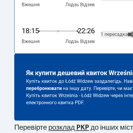
Вжешня
Лодзь Відзев
18:15
22:26
1 пересадка
Вжешня
Лодзь Відзев
Як купити дешевий квиток Wrześni
Купіть квиток до Łódź Widzew заздалегідь. Нав
перебронювати
на іншу дату. Перевірте, чи ма
Купіть квиток Września - Łódź Widzew через інт
електронного квитка PDF.
Перевірте
розклад PKP
до інших міс