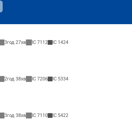
3год 27хв
IC
7112
IC
1424
2год 38хв
IC
7206
IC
5334
3год 38хв
IC
7110
IC
5422