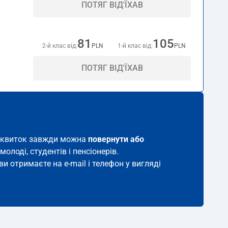
ПОТЯГ ВІД'ЇХАВ
81
105
2-й клас від:
PLN
1-й клас від:
PLN
ПОТЯГ ВІД'ЇХАВ
ий квиток завжди можна
повернути або
молоді, студентів і пенсіонерів.
ви отримаєте на e-mail і телефон у вигляді