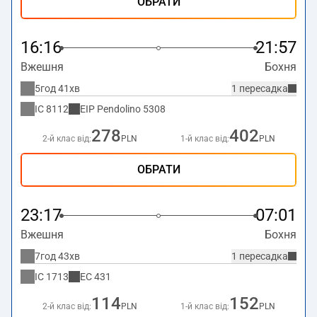
ОБРАТИ
16:16
21:57
Вжешня
Бохня
5год 41хв
1 пересадка
IC
8112
EIP Pendolino
5308
278
402
2-й клас від:
PLN
1-й клас від:
PLN
ОБРАТИ
23:17
07:01
Вжешня
Бохня
7год 43хв
1 пересадка
IC
1713
EC
431
114
152
2-й клас від:
PLN
1-й клас від:
PLN