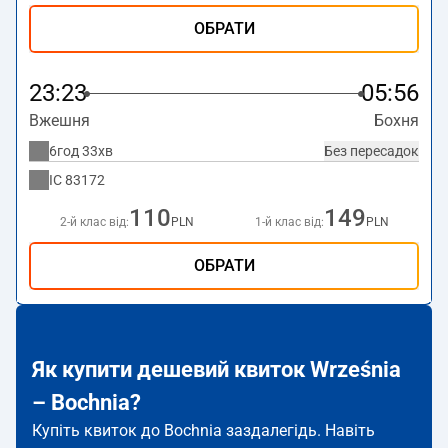
ОБРАТИ
23:23
05:56
Вжешня
Бохня
6год 33хв
Без пересадок
IC
83172
110
149
2-й клас від:
PLN
1-й клас від:
PLN
ОБРАТИ
Як купити дешевий квиток Września
– Bochnia?
Купіть квиток до Bochnia заздалегідь. Навіть