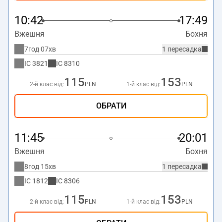
10:42
17:49
Вжешня
Бохня
7год 07хв
1 пересадка
IC
3821
IC
8310
115
153
2-й клас від:
PLN
1-й клас від:
PLN
ОБРАТИ
11:45
20:01
Вжешня
Бохня
8год 15хв
1 пересадка
IC
1812
IC
8306
115
153
2-й клас від:
PLN
1-й клас від:
PLN