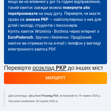
якщо ви не впевнені у дні та годині відправлення,
такий квиток завжди можна
повернути або
перебронювати
на іншу дату. Перевірте, чи маєте
право на
знижки PKP
— найпопулярніші з них для
дітей і молоді, студентів і пенсіонерів.
Купіть квиток Września - Bochnia через інтернет з
EuroPodorozh
. Зручно і безпечно. Придбаний
квиток ви отримаєте на e-mail і телефон у вигляді
електронного квитка PDF.
Перевірте
розклад PKP
до інших міст
МАРШРУТ
Дані розкладу: офіційний
Розклад PLK
, актуальний на
14 червня 2026 р.
.
Наступне оновлення:
30 серпня 2026 р.
.