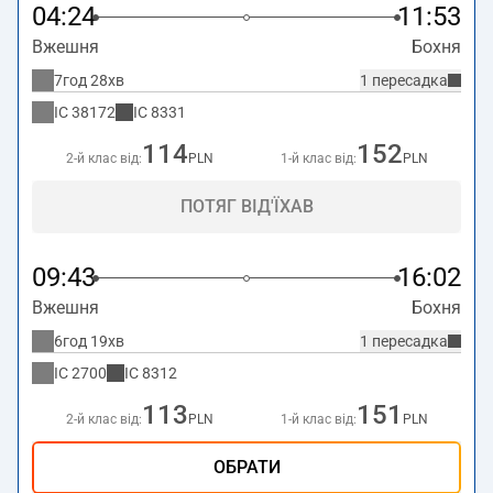
04:24
11:53
Вжешня
Бохня
7год 28хв
1 пересадка
IC
38172
IC
8331
114
152
2-й клас від:
PLN
1-й клас від:
PLN
ПОТЯГ ВІД'ЇХАВ
09:43
16:02
Вжешня
Бохня
6год 19хв
1 пересадка
IC
2700
IC
8312
113
151
2-й клас від:
PLN
1-й клас від:
PLN
ОБРАТИ