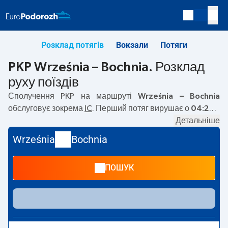
Розклад потягів
Вокзали
Потяги
PKP Września – Bochnia. Розклад
руху поїздів
Сполучення PKP на маршруті
Września – Bochnia
обслуговує зокрема
IC
. Перший потяг вирушає о
04:24
з
вокзалу PKP Września. Останній потяг до Bochnia
Детальніше
вирушає о 23:23. На маршруті
Września
–
Bochnia
Września
Bochnia
курсують також інші потяги:
EIP Pendolino, EC
—
пропонують нижчу ціну квитка і зазвичай довший час
ПОШУК
подорожі. Потяг завершує маршрут на станції Bochnia.