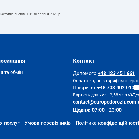
 Наступне оновлення:
30 серпня 2026 р.
.
посилання
Контакт
я та обмін
Допомога
:
+48 123 451 661
Оплата згідно з тарифом опера
Пріоритет:
+48 703 402 010
Вартість дзвінка - 2,58 зл з VAT/
contact@europodorozh.com.
Щодня: 07:00 - 23:00
я послуг
Умови перевізників
Політика конфіденційності