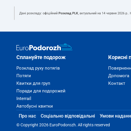
Дані розкладу: офіційний
Розклад PLK
, актуальний на
14 червня 2026 р.
.
Сплануйте подорож
Корисні 
Розклад руху потягів
Поверненн
Потяги
Допомога
Квитки для груп
Контакт
Поради для подорожей
Interrail
Автобусні квитки
Про нас
Соціально відповідальні
Умови наданн
© Copyright 2026 EuroPodorozh. All rights reserved