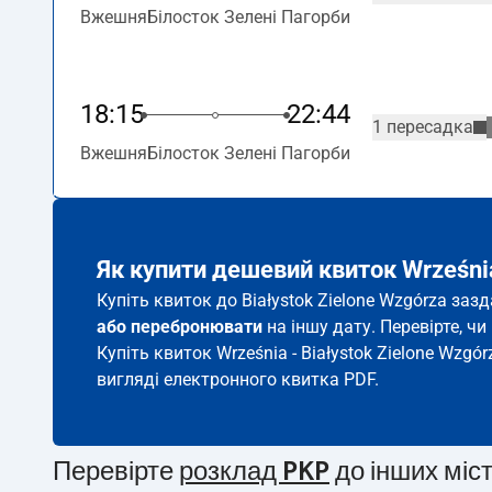
Вжешня
Білосток Зелені Пагорби
18:15
22:44
1 пересадка
Вжешня
Білосток Зелені Пагорби
Як купити дешевий квиток Września
Купіть квиток до Białystok Zielone Wzgórza заз
або перебронювати
на іншу дату. Перевірте, ч
Купіть квиток Września - Białystok Zielone Wzgór
вигляді електронного квитка PDF.
Перевірте
розклад PKP
до інших міс