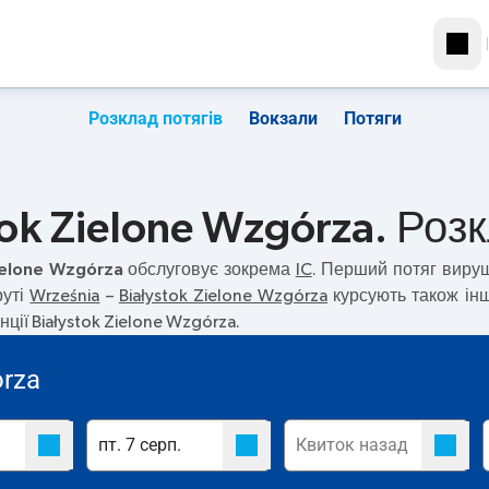
Розклад потягів
Вокзали
Потяги
tok Zielone Wzgórza. Розк
Zielone Wzgórza
обслуговує зокрема
IC
. Перший потяг виру
руті
Września
–
Białystok Zielone Wzgórza
курсують також інш
ії Białystok Zielone Wzgórza.
órza