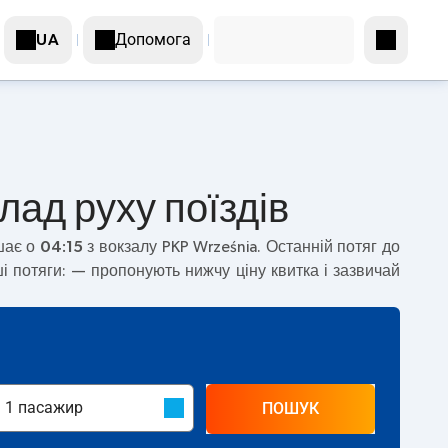
Допомога
UA
лад руху поїздів
шає о
04:15
з вокзалу PKP Września. Останній потяг до
і потяги:
— пропонують нижчу ціну квитка і зазвичай
ПОШУК