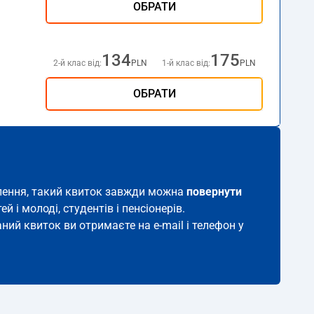
ОБРАТИ
134
175
2-й клас від:
PLN
1-й клас від:
PLN
ОБРАТИ
равлення, такий квиток завжди можна
повернути
й і молоді, студентів і пенсіонерів.
аний квиток ви отримаєте на e-mail і телефон у