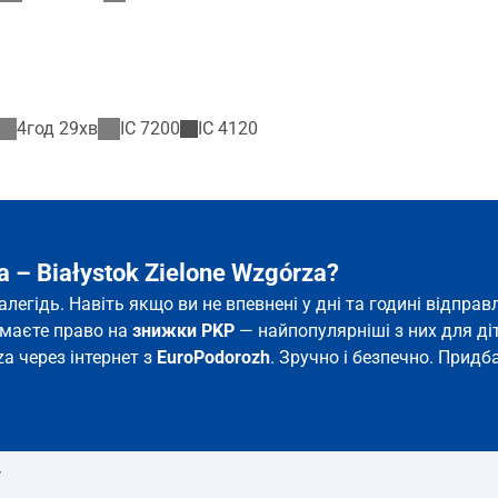
4год 29хв
IC
7200
IC
4120
 – Białystok Zielone Wzgórza?
далегідь. Навіть якщо ви не впевнені у дні та годині відп
и маєте право на
знижки PKP
— найпопулярніші з них для діте
za через інтернет з
EuroPodorozh
. Зручно і безпечно. Придб
т