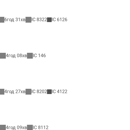
6год 31хв
IC
8322
IC
6126
4год 08хв
IC
146
4год 27хв
IC
8202
IC
4122
4год 09хв
IC
8112