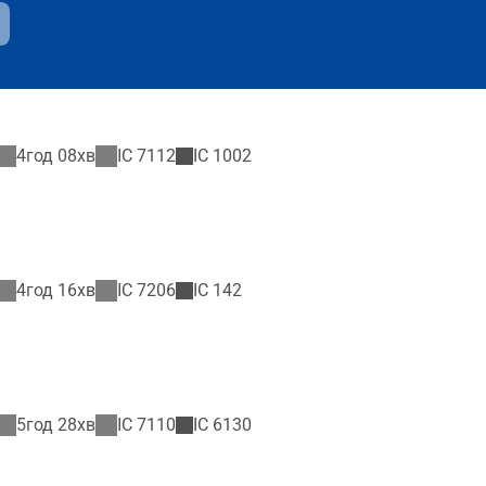
4год 08хв
IC
7112
IC
1002
4год 16хв
IC
7206
IC
142
5год 28хв
IC
7110
IC
6130