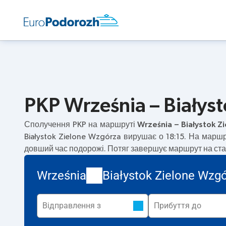
PKP Września – Białys
Сполучення PKP на маршруті
Września – Białystok 
Białystok Zielone Wzgórza вирушає о 18:15. На марш
довший час подорожі. Потяг завершує маршрут на станц
Września
Białystok Zielone Wzg