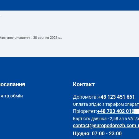
т
 Наступне оновлення:
30 серпня 2026 р.
.
посилання
Контакт
я та обмін
Допомога
:
+48 123 451 661
Оплата згідно з тарифом опера
Пріоритет:
+48 703 402 010
Вартість дзвінка - 2,58 зл з VAT/
contact@europodorozh.com.
Щодня: 07:00 - 23:00