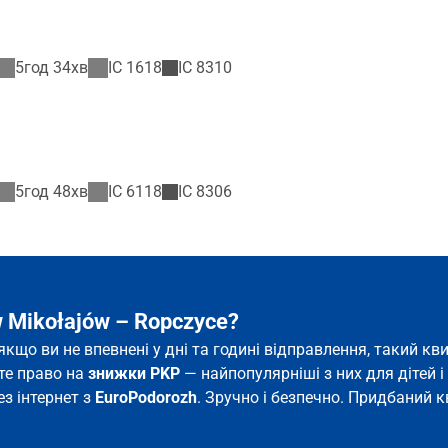
5год 34хв
IC
1618
IC
8310
5год 48хв
IC
6118
IC
8306
 Mikołajów – Ropczyce?
 якщо ви не впевнені у дні та годині відправлення, такий 
єте право на
знижки PKP
— найпопулярніші з них для дітей і 
ез інтернет з
EuroPodorozh
. Зручно і безпечно. Придбаний к