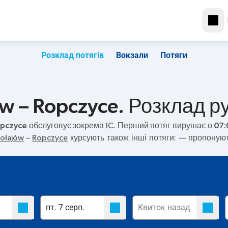
Розклад потягів
Вокзали
Потяги
 – Ropczyce. Розклад ру
opczyce
обслуговує зокрема
IC
. Перший потяг вирушає о
07:
ołajów
–
Ropczyce
курсують також інші потяги:
— пропонують