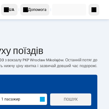
Допомога
UA
ху поїздів
03
з вокзалу PKP Wrocław Mikołajów. Останній потяг до
 нижчу ціну квитка і зазвичай довший час подорожі.
ПОШУК