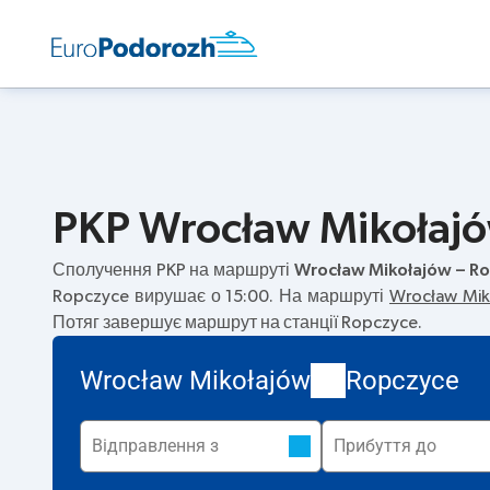
PKP Wrocław Mikołajów
Сполучення PKP на маршруті
Wrocław Mikołajów – R
Ropczyce вирушає о 15:00. На маршруті
Wrocław Mik
Потяг завершує маршрут на станції Ropczyce.
Wrocław Mikołajów
Ropczyce