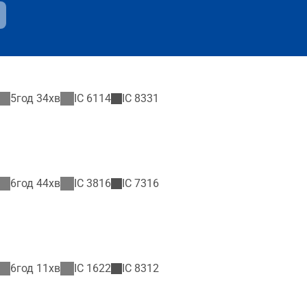
5год 34хв
IC
6114
IC
8331
6год 44хв
IC
3816
IC
7316
6год 11хв
IC
1622
IC
8312