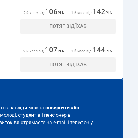
106
142
2-й клас від:
PLN
1-й клас від:
PLN
ПОТЯГ ВІД'ЇХАВ
107
144
2-й клас від:
PLN
1-й клас від:
PLN
ПОТЯГ ВІД'ЇХАВ
квиток завжди можна
повернути або
молоді, студентів і пенсіонерів.
виток ви отримаєте на e-mail і телефон у