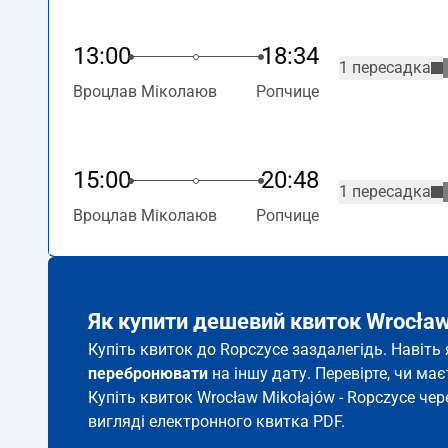
13:00
18:34
1 пересадка
Вроцлав Міколаюв
Ропчице
15:00
20:48
1 пересадка
Вроцлав Міколаюв
Ропчице
Як купити дешевий квиток Wrocław
Купіть квиток до Ropczyce заздалегідь. Навіть
перебронювати
на іншу дату. Перевірте, чи ма
Купіть квиток Wrocław Mikołajów - Ropczyce чер
вигляді електронного квитка PDF.