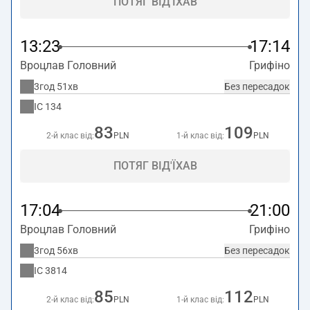
ПОТЯГ ВІД'ЇХАВ
13:23
17:14
Вроцлав Головний
Грифіно
3год 51хв
Без пересадок
IC
134
83
109
2-й клас від:
PLN
1-й клас від:
PLN
ПОТЯГ ВІД'ЇХАВ
17:04
21:00
Вроцлав Головний
Грифіно
3год 56хв
Без пересадок
IC
3814
85
112
2-й клас від:
PLN
1-й клас від:
PLN