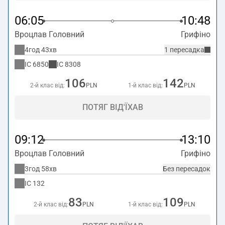
06:05
10:48
Вроцлав Головний
Грифіно
4год 43хв
1 пересадка
IC
6850
IC
8308
106
142
2-й клас від:
PLN
1-й клас від:
PLN
ПОТЯГ ВІД'ЇХАВ
09:12
13:10
Вроцлав Головний
Грифіно
3год 58хв
Без пересадок
IC
132
83
109
2-й клас від:
PLN
1-й клас від:
PLN