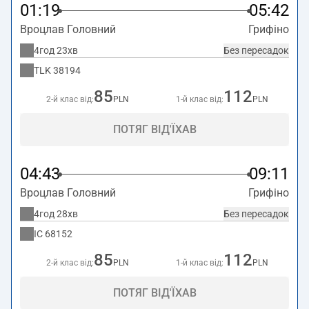
01:19
05:42
Вроцлав Головний
Грифіно
4год 23хв
Без пересадок
TLK
38194
85
112
2-й клас від:
PLN
1-й клас від:
PLN
ПОТЯГ ВІД'ЇХАВ
04:43
09:11
Вроцлав Головний
Грифіно
4год 28хв
Без пересадок
IC
68152
85
112
2-й клас від:
PLN
1-й клас від:
PLN
ПОТЯГ ВІД'ЇХАВ