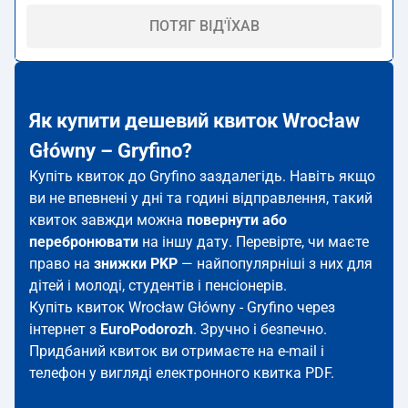
ПОТЯГ ВІД'ЇХАВ
Як купити дешевий квиток Wrocław
Główny – Gryfino?
Купіть квиток до Gryfino заздалегідь. Навіть якщо
ви не впевнені у дні та годині відправлення, такий
квиток завжди можна
повернути або
перебронювати
на іншу дату. Перевірте, чи маєте
право на
знижки PKP
— найпопулярніші з них для
дітей і молоді, студентів і пенсіонерів.
Купіть квиток Wrocław Główny - Gryfino через
інтернет з
EuroPodorozh
. Зручно і безпечно.
Придбаний квиток ви отримаєте на e-mail і
телефон у вигляді електронного квитка PDF.