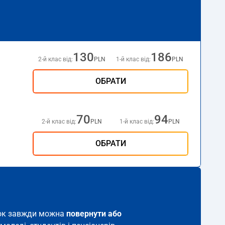
130
186
2-й клас від:
PLN
1-й клас від:
PLN
ОБРАТИ
70
94
2-й клас від:
PLN
1-й клас від:
PLN
ОБРАТИ
иток завжди можна
повернути або