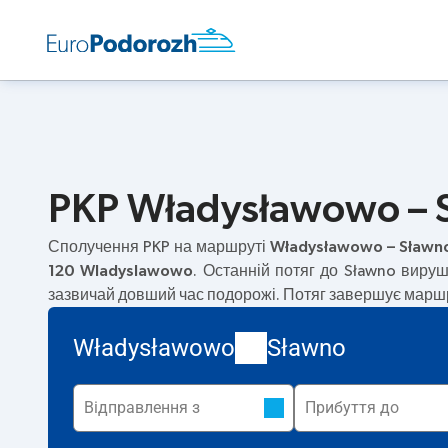
PKP Władysławowo – S
Сполучення PKP на маршруті
Władysławowo – Sławn
120 Wladyslawowo
. Останній потяг до Sławno виру
зазвичай довший час подорожі. Потяг завершує маршр
Władysławowo
Sławno