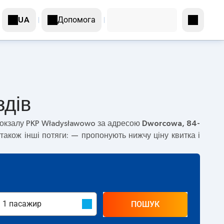
Допомога
UA
здів
окзалу PKP Władysławowo за адресою
Dworcowa, 84-
також інші потяги:
— пропонують нижчу ціну квитка і
ПОШУК