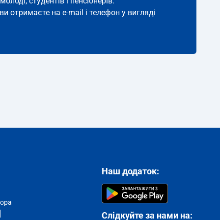
молоді, студентів і пенсіонерів.
ви отримаєте на e-mail і телефон у вигляді
Наш додаток:
тора
Слідкуйте за нами на: