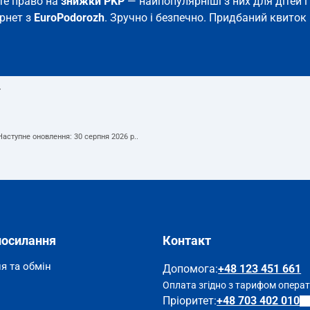
єте право на
знижки PKP
— найпопулярніші з них для дітей і 
ернет з
EuroPodorozh
. Зручно і безпечно. Придбаний квиток 
т
 Наступне оновлення:
30 серпня 2026 р.
.
посилання
Контакт
я та обмін
Допомога
:
+48 123 451 661
Оплата згідно з тарифом опера
Пріоритет:
+48 703 402 010