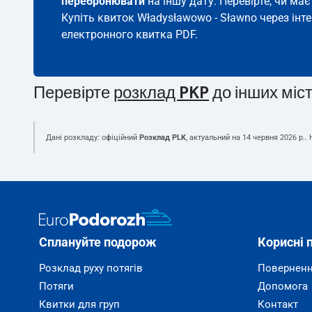
перебронювати
на іншу дату. Перевірте, чи ма
Купіть квиток Władysławowo - Sławno через інт
електронного квитка PDF.
Перевірте
розклад PKP
до інших міс
Дані розкладу: офіційний
Розклад PLK
, актуальний на
14 червня 2026 р.
.
Сплануйте подорож
Корисні 
Розклад руху потягів
Поверненн
Потяги
Допомога
Квитки для груп
Контакт