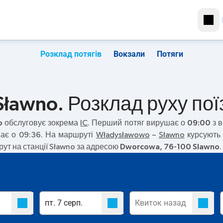
Розклад потягів
Вокзали
Потяги
ławno. Розклад руху пої
o
обслуговує зокрема
IC
. Перший потяг вирушає о
09:00
з в
шає о 09:36. На маршруті
Władysławowo
–
Sławno
курсують 
ут на станції Sławno за адресою
Dworcowa, 76-100 Slawno
.