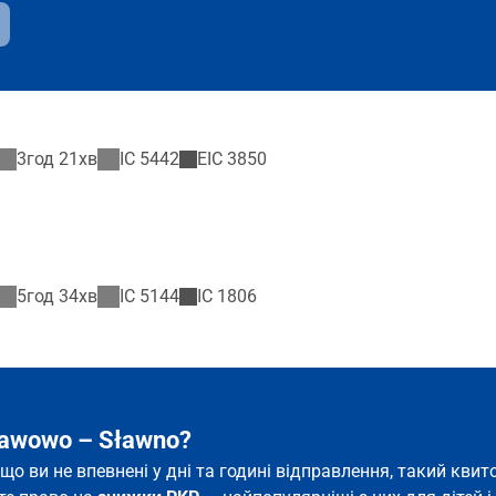
3год 21хв
IC
5442
EIC
3850
5год 34хв
IC
5144
IC
1806
ławowo – Sławno?
кщо ви не впевнені у дні та годині відправлення, такий кв