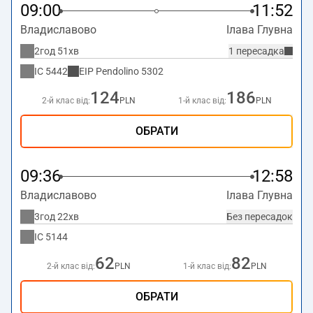
09:00
11:52
Владиславово
Ілава Глувна
2год 51хв
1 пересадка
IC
5442
EIP Pendolino
5302
124
186
2-й клас від:
PLN
1-й клас від:
PLN
ОБРАТИ
09:36
12:58
Владиславово
Ілава Глувна
3год 22хв
Без пересадок
IC
5144
62
82
2-й клас від:
PLN
1-й клас від:
PLN
ОБРАТИ