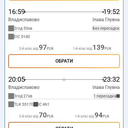
16:59
19:52
Владиславово
Ілава Глувна
2год 53хв
Без пересадок
EIC
5140
97
139
2-й клас від:
PLN
1-й клас від:
PLN
ОБРАТИ
20:05
23:32
Владиславово
Ілава Глувна
3год 27хв
1 пересадка
TLK
55170
IC
461
70
94
2-й клас від:
PLN
1-й клас від:
PLN