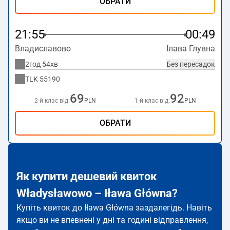
ОБРАТИ
21:55
00:49
Владиславово
Ілава Глувна
2год 54хв
Без пересадок
TLK
55190
69
92
2-й клас від:
PLN
1-й клас від:
PLN
ОБРАТИ
Як купити дешевий квиток
Władysławowo – Iława Główna?
Купіть квиток до Iława Główna заздалегідь. Навіть
якщо ви не впевнені у дні та годині відправлення,