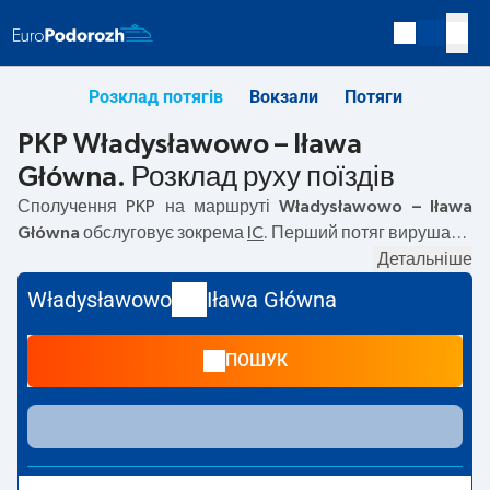
Розклад потягів
Вокзали
Потяги
PKP Władysławowo – Iława
Główna. Розклад руху поїздів
Сполучення PKP на маршруті
Władysławowo – Iława
Główna
обслуговує зокрема
IC
. Перший потяг вирушає о
09:00
з вокзалу PKP Władysławowo за адресою
Детальніше
Dworcowa, 84-120 Wladyslawowo
. Останній потяг до
Władysławowo
Iława Główna
Iława Główna вирушає о 21:55. На маршруті
Władysławowo
–
Iława Główna
курсують також інші
ПОШУК
потяги:
EIC, TLK
— пропонують нижчу ціну квитка і
зазвичай довший час подорожі. Потяг завершує
маршрут на станції Iława Główna за адресою
Dworcowa,14-200 Ilawa
.