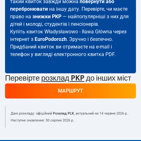
такий квиток завжди можна
повернути або
перебронювати
на іншу дату. Перевірте, чи маєте
право на
знижки PKP
— найпопулярніші з них для
дітей і молоді, студентів і пенсіонерів.
Купіть квиток Władysławowo - Iława Główna через
інтернет з
EuroPodorozh
. Зручно і безпечно.
Придбаний квиток ви отримаєте на e-mail і
телефон у вигляді електронного квитка PDF.
Перевірте
розклад PKP
до інших міст
МАРШРУТ
Дані розкладу: офіційний
Розклад PLK
, актуальний на
14 червня 2026 р.
.
Наступне оновлення:
30 серпня 2026 р.
.