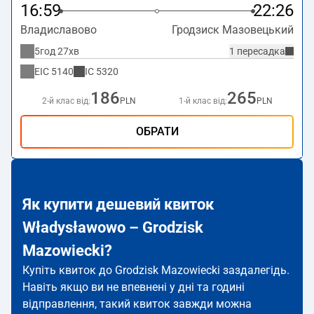
16:59
22:26
Владиславово
Гродзиск Мазовецький
5год 27хв
1 пересадка
EIC
5140
IC
5320
186
265
2-й клас від:
PLN
1-й клас від:
PLN
ОБРАТИ
Як купити дешевий квиток
Władysławowo – Grodzisk
Mazowiecki?
Купіть квиток до Grodzisk Mazowiecki заздалегідь.
Навіть якщо ви не впевнені у дні та годині
відправлення, такий квиток завжди можна