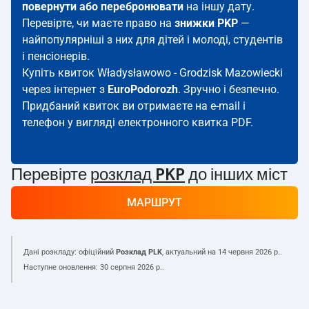
повернути або перебронювати
на іншу дату.
Перевірте, чи маєте право на
знижки PKP
—
найпопулярніші з них для дітей і молоді, студентів
і пенсіонерів.
Купіть квиток Władysławowo - Grodzisk Mazowiecki
через інтернет з
EuroPodorozh
. Зручно і безпечно.
Придбаний квиток ви отримаєте на e-mail і
телефон у вигляді електронного квитка PDF.
Перевірте
розклад PKP
до інших міст
МАРШРУТ
Дані розкладу: офіційний
Розклад PLK
, актуальний на
14 червня 2026 р.
.
Наступне оновлення:
30 серпня 2026 р.
.