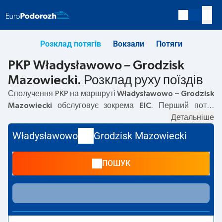
Розклад потягів
Вокзали
Потяги
PKP Władysławowo – Grodzisk
Mazowiecki. Розклад руху поїздів
Сполучення PKP на маршруті
Władysławowo – Grodzisk
Mazowiecki
обслуговує зокрема
EIC
. Перший потяг
вирушає о
16:59
з вокзалу PKP Władysławowo. Останній
Детальніше
потяг до Grodzisk Mazowiecki вирушає о 16:59. Наразі на
Władysławowo
Grodzisk Mazowiecki
маршруті
Władysławowo
–
Grodzisk Mazowiecki
не
курсують інші потяги перевізника PKP Intercity. Потяг
ПОШУК
завершує маршрут на станції Grodzisk Mazowiecki.