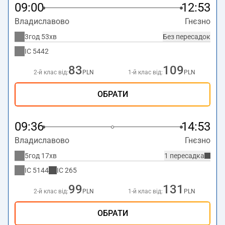
09:00
12:53
Владиславово
Гнєзно
3год 53хв
Без пересадок
IC
5442
83
109
2-й клас від:
PLN
1-й клас від:
PLN
ОБРАТИ
09:36
14:53
Владиславово
Гнєзно
5год 17хв
1 пересадка
IC
5144
IC
265
99
131
2-й клас від:
PLN
1-й клас від:
PLN
ОБРАТИ