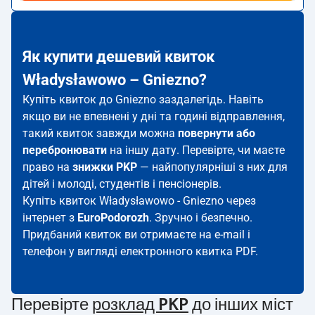
Як купити дешевий квиток
Władysławowo – Gniezno?
Купіть квиток до Gniezno заздалегідь. Навіть
якщо ви не впевнені у дні та годині відправлення,
такий квиток завжди можна
повернути або
перебронювати
на іншу дату. Перевірте, чи маєте
право на
знижки PKP
— найпопулярніші з них для
дітей і молоді, студентів і пенсіонерів.
Купіть квиток Władysławowo - Gniezno через
інтернет з
EuroPodorozh
. Зручно і безпечно.
Придбаний квиток ви отримаєте на e-mail і
телефон у вигляді електронного квитка PDF.
Перевірте
розклад PKP
до інших міст