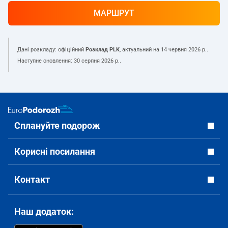
МАРШРУТ
Дані розкладу: офіційний
Розклад PLK
, актуальний на
14 червня 2026 р.
.
Наступне оновлення:
30 серпня 2026 р.
.
Сплануйте подорож
Корисні посилання
Контакт
Наш додаток: