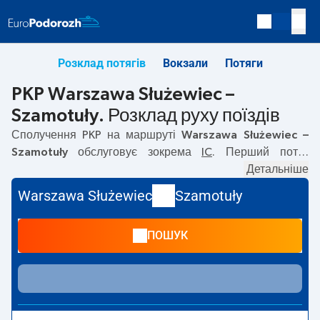
Розклад потягів
Вокзали
Потяги
PKP Warszawa Służewiec –
Szamotuły. Розклад руху поїздів
Сполучення PKP на маршруті
Warszawa Służewiec –
Szamotuły
обслуговує зокрема
IC
. Перший потяг
вирушає о
07:38
з вокзалу PKP Warszawa Służewiec.
Детальніше
Останній потяг до Szamotuły вирушає о 10:36. На
Warszawa Służewiec
Szamotuły
маршруті
Warszawa Służewiec
–
Szamotuły
курсують
також інші потяги:
— пропонують нижчу ціну квитка і
ПОШУК
зазвичай довший час подорожі. Потяг завершує
маршрут на станції Szamotuły.