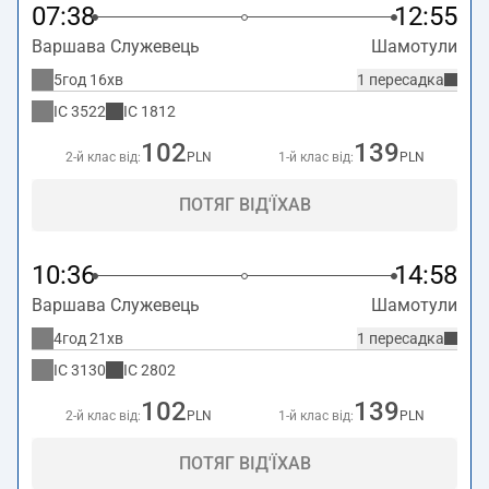
07:38
12:55
Варшава Служевець
Шамотули
5год 16хв
1 пересадка
IC
3522
IC
1812
102
139
2-й клас від:
PLN
1-й клас від:
PLN
ПОТЯГ ВІД'ЇХАВ
10:36
14:58
Варшава Служевець
Шамотули
4год 21хв
1 пересадка
IC
3130
IC
2802
102
139
2-й клас від:
PLN
1-й клас від:
PLN
ПОТЯГ ВІД'ЇХАВ