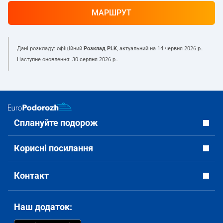
МАРШРУТ
Дані розкладу: офіційний
Розклад PLK
, актуальний на
14 червня 2026 р.
.
Наступне оновлення:
30 серпня 2026 р.
.
Сплануйте подорож
Корисні посилання
Контакт
Наш додаток: