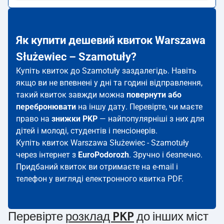
Як купити дешевий квиток Warszawa
Służewiec – Szamotuły?
Купіть квиток до Szamotuły заздалегідь. Навіть
якщо ви не впевнені у дні та годині відправлення,
такий квиток завжди можна
повернути або
перебронювати
на іншу дату. Перевірте, чи маєте
право на
знижки PKP
— найпопулярніші з них для
дітей і молоді, студентів і пенсіонерів.
Купіть квиток Warszawa Służewiec - Szamotuły
через інтернет з
EuroPodorozh
. Зручно і безпечно.
Придбаний квиток ви отримаєте на e-mail і
телефон у вигляді електронного квитка PDF.
Перевірте
розклад PKP
до інших міст