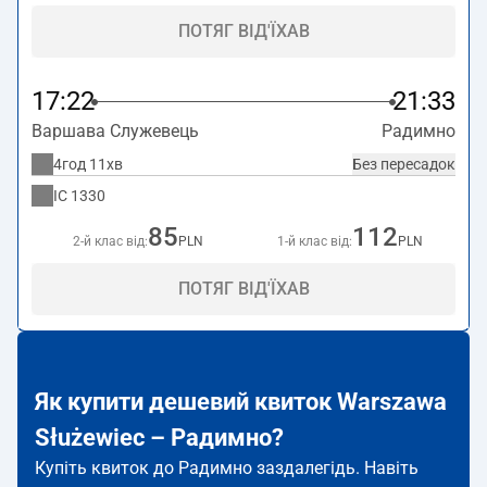
ПОТЯГ ВІД'ЇХАВ
17:22
21:33
Варшава Служевець
Радимно
4год 11хв
Без пересадок
IC
1330
85
112
2-й клас від:
PLN
1-й клас від:
PLN
ПОТЯГ ВІД'ЇХАВ
Як купити дешевий квиток Warszawa
Służewiec – Радимно?
Купіть квиток до Радимно заздалегідь. Навіть