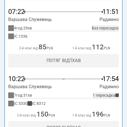
07:22
11:51
Варшава Служевець
Радимно
4год 29хв
Без пересадок
IC
1336
85
112
2-й клас від:
PLN
1-й клас від:
PLN
ПОТЯГ ВІД'ЇХАВ
10:22
17:54
Варшава Служевець
Радимно
7год 31хв
1 пересадка
IC
5330
IC
8312
150
196
2-й клас від:
PLN
1-й клас від:
PLN