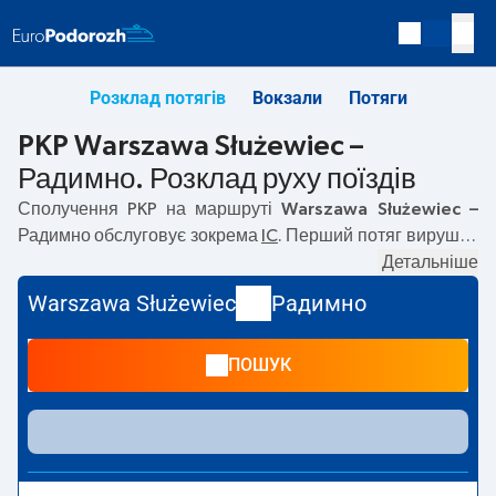
Розклад потягів
Вокзали
Потяги
PKP Warszawa Służewiec –
Радимно. Розклад руху поїздів
Сполучення PKP на маршруті
Warszawa Służewiec –
Радимно
обслуговує зокрема
IC
. Перший потяг вирушає
о
03:43
з вокзалу PKP Warszawa Służewiec. Останній
Детальніше
потяг до Радимно вирушає о 17:22. На маршруті
Warszawa Służewiec
Радимно
Warszawa Służewiec
–
Радимно
курсують також інші
потяги:
— пропонують нижчу ціну квитка і зазвичай
ПОШУК
довший час подорожі. Потяг завершує маршрут на
станції Радимно.