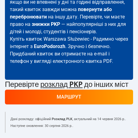
якщо ви не впевнені у дні та годині відправлення,
такий квиток завжди можна
повернути або
перебронювати
на іншу дату. Перевірте, чи маєте
право на
знижки PKP
— найпопулярніші з них для
дітей і молоді, студентів і пенсіонерів.
Купіть квиток Warszawa Służewiec - Радимно через
інтернет з
EuroPodorozh
. Зручно і безпечно.
Придбаний квиток ви отримаєте на e-mail і
телефон у вигляді електронного квитка PDF.
Перевірте
розклад PKP
до інших міст
МАРШРУТ
Дані розкладу: офіційний
Розклад PLK
, актуальний на
14 червня 2026 р.
.
Наступне оновлення:
30 серпня 2026 р.
.