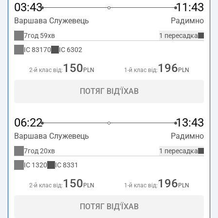
03:43
11:43
Варшава Служевець
Радимно
7год 59хв
1 пересадка
IC
83170
IC
6302
150
196
2-й клас від:
PLN
1-й клас від:
PLN
ПОТЯГ ВІД'ЇХАВ
06:22
13:43
Варшава Служевець
Радимно
7год 20хв
1 пересадка
IC
1320
IC
8331
150
196
2-й клас від:
PLN
1-й клас від:
PLN
ПОТЯГ ВІД'ЇХАВ