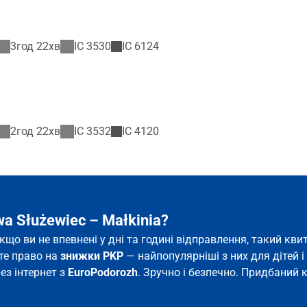
3год 22хв
IC
3530
IC
6124
2год 22хв
IC
3532
IC
4120
a Służewiec – Małkinia?
 якщо ви не впевнені у дні та годині відправлення, такий к
єте право на
знижки PKP
— найпопулярніші з них для дітей і 
ез інтернет з
EuroPodorozh
. Зручно і безпечно. Придбаний к