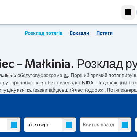
Розклад потягів
Вокзали
Потяги
c – Małkinia. Розклад ру
ałkinia
обслуговує зокрема
IC
. Перший прямий потяг вируш
шрут пропонує потяг без пересадок
NIDA
. Подорож цим по
у ціну квитка і зазвичай довший час подорожі. Потяг завершу