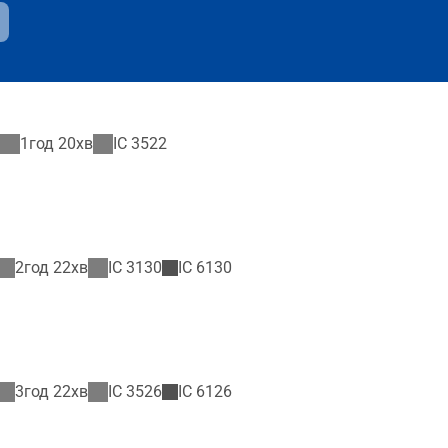
1год 20хв
IC
3522
2год 22хв
IC
3130
IC
6130
3год 22хв
IC
3526
IC
6126