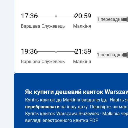
17:36
20:59
1 пересадка
Варшава Служевець
Малкіня
19:36
21:59
1 пересадка
Варшава Служевець
Малкіня
Як купити дешевий квиток Warszaw
Купіть квиток до Małkinia заздалегідь. Навіть
перебронювати
на іншу дату. Перевірте, чи ма
Купіть квиток Warszawa Służewiec - Małkinia чер
вигляді електронного квитка PDF.