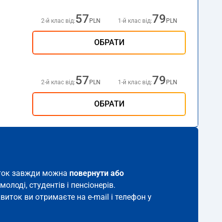
57
79
2-й клас від:
PLN
1-й клас від:
PLN
ОБРАТИ
57
79
2-й клас від:
PLN
1-й клас від:
PLN
ОБРАТИ
виток завжди можна
повернути або
молоді, студентів і пенсіонерів.
виток ви отримаєте на e-mail і телефон у