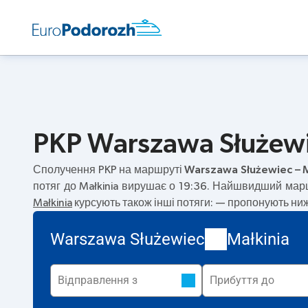
PKP Warszawa Służewie
Сполучення PKP на маршруті
Warszawa Służewiec – M
потяг до Małkinia вирушає о 19:36. Найшвидший мар
Małkinia
курсують також інші потяги:
— пропонують нижч
Warszawa Służewiec
Małkinia