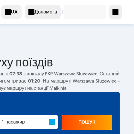
Допомога
UA
ху поїздів
ає о
07:38
з вокзалу PKP Warszawa Służewiec. Останній
тягом триває
01:20
. На маршруті
Warszawa Służewiec
–
є маршрут на станції Małkinia.
ПОШУК