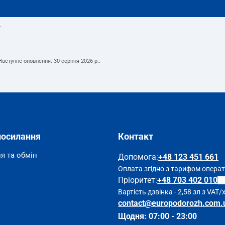
т
 Наступне оновлення:
30 серпня 2026 р.
.
посилання
Контакт
я та обмін
Допомога
:
+48 123 451 661
Оплата згідно з тарифом опера
Пріоритет:
+48 703 402 010
Вартість дзвінка - 2,58 зл з VAT/
contact@europodorozh.com.
Щодня: 07:00 - 23:00