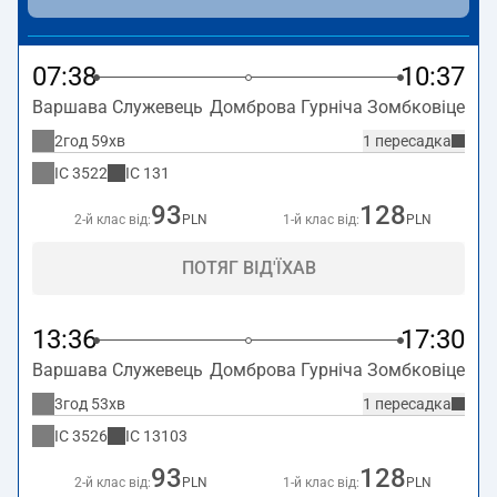
07:38
10:37
Варшава Служевець
Домброва Гурніча Зомбковіце
2год 59хв
1 пересадка
IC
3522
IC
131
93
128
2-й клас від:
PLN
1-й клас від:
PLN
ПОТЯГ ВІД'ЇХАВ
13:36
17:30
Варшава Служевець
Домброва Гурніча Зомбковіце
3год 53хв
1 пересадка
IC
3526
IC
13103
93
128
2-й клас від:
PLN
1-й клас від:
PLN