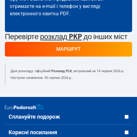
отримаєте на e-mail і телефон у вигляді
електронного квитка PDF.
Перевірте
розклад PKP
до інших міст
МАРШРУТ
Дані розкладу: офіційний
Розклад PLK
, актуальний на
14 червня 2026 р.
.
Наступне оновлення:
30 серпня 2026 р.
.
Сплануйте подорож
Корисні посилання