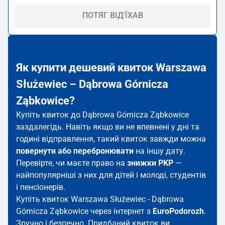
ПОТЯГ ВІД'ЇХАВ
Як купити дешевий квиток Warszawa
Służewiec – Dąbrowa Górnicza
Ząbkowice?
Купіть квиток до Dąbrowa Górnicza Ząbkowice
заздалегідь. Навіть якщо ви не впевнені у дні та
годині відправлення, такий квиток завжди можна
повернути або перебронювати
на іншу дату.
Перевірте, чи маєте право на
знижки PKP
—
найпопулярніші з них для дітей і молоді, студентів
і пенсіонерів.
Купіть квиток Warszawa Służewiec - Dąbrowa
Górnicza Ząbkowice через інтернет з
EuroPodorozh
.
Зручно і безпечно. Придбаний квиток ви