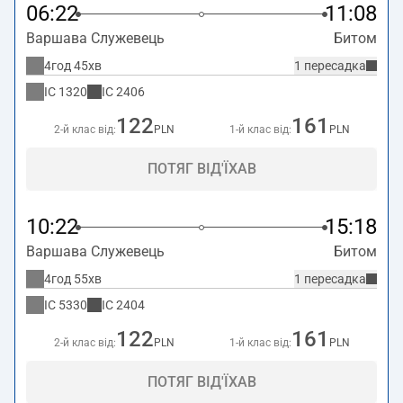
06:22
11:08
Варшава Служевець
Битом
4год 45хв
1 пересадка
IC
1320
IC
2406
122
161
2-й клас від:
PLN
1-й клас від:
PLN
ПОТЯГ ВІД'ЇХАВ
10:22
15:18
Варшава Служевець
Битом
4год 55хв
1 пересадка
IC
5330
IC
2404
122
161
2-й клас від:
PLN
1-й клас від:
PLN
ПОТЯГ ВІД'ЇХАВ