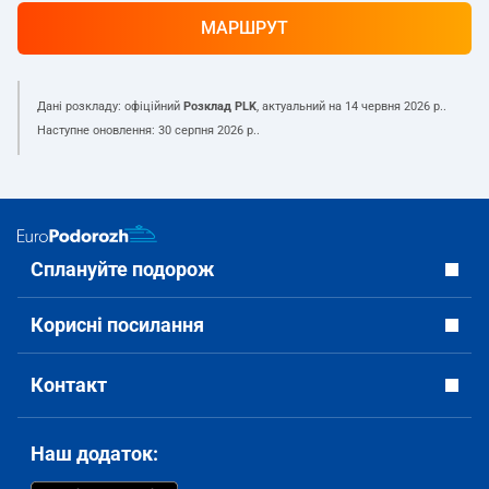
МАРШРУТ
Дані розкладу: офіційний
Розклад PLK
, актуальний на
14 червня 2026 р.
.
Наступне оновлення:
30 серпня 2026 р.
.
Сплануйте подорож
Корисні посилання
Контакт
Наш додаток: