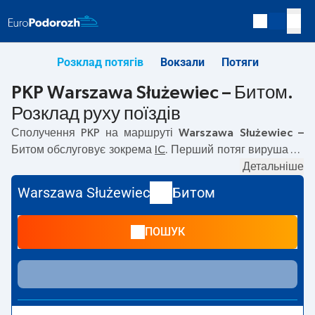
Розклад потягів
Вокзали
Потяги
PKP Warszawa Służewiec – Битом.
Розклад руху поїздів
Сполучення PKP на маршруті
Warszawa Służewiec –
Битом
обслуговує зокрема
IC
. Перший потяг вирушає о
06:22
з вокзалу PKP Warszawa Służewiec. Останній потяг
Детальніше
до Битом вирушає о 10:22. На маршруті
Warszawa
Warszawa Służewiec
Битом
Służewiec
–
Битом
курсують також інші потяги:
—
пропонують нижчу ціну квитка і зазвичай довший час
ПОШУК
подорожі. Потяг завершує маршрут на станції Битом.