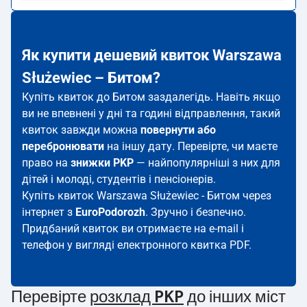
Як купити дешевий квиток Warszawa
Służewiec – Битом?
Купіть квиток до Битом заздалегідь. Навіть якщо
ви не впевнені у дні та годині відправлення, такий
квиток завжди можна
повернути або
перебронювати
на іншу дату. Перевірте, чи маєте
право на
знижки PKP
— найпопулярніші з них для
дітей і молоді, студентів і пенсіонерів.
Купіть квиток Warszawa Służewiec - Битом через
інтернет з
EuroPodorozh
. Зручно і безпечно.
Придбаний квиток ви отримаєте на e-mail і
телефон у вигляді електронного квитка PDF.
Перевірте
розклад PKP
до інших міст