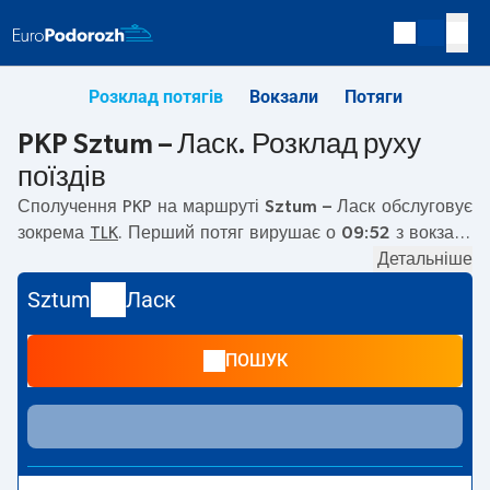
Розклад потягів
Вокзали
Потяги
PKP Sztum – Ласк. Розклад руху
поїздів
Сполучення PKP на маршруті
Sztum – Ласк
обслуговує
зокрема
TLK
. Перший потяг вирушає о
09:52
з вокзалу
PKP Sztum. Останній потяг до Ласк вирушає о 09:52.
Детальніше
Наразі на маршруті
Sztum
–
Ласк
не курсують інші
Sztum
Ласк
потяги перевізника PKP Intercity. Потяг завершує
маршрут на станції Ласк.
ПОШУК