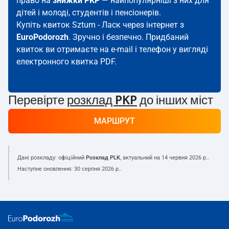
право на
знижки PKP
— найпопулярніші з них для
дітей і молоді, студентів і пенсіонерів.
Купіть квиток Sztum - Ласк через інтернет з
EuroPodorozh
. Зручно і безпечно. Придбаний
квиток ви отримаєте на e-mail і телефон у вигляді
електронного квитка PDF.
Перевірте
розклад PKP
до інших міст
МАРШРУТ
Дані розкладу: офіційний
Розклад PLK
, актуальний на
14 червня 2026 р.
.
Наступне оновлення:
30 серпня 2026 р.
.