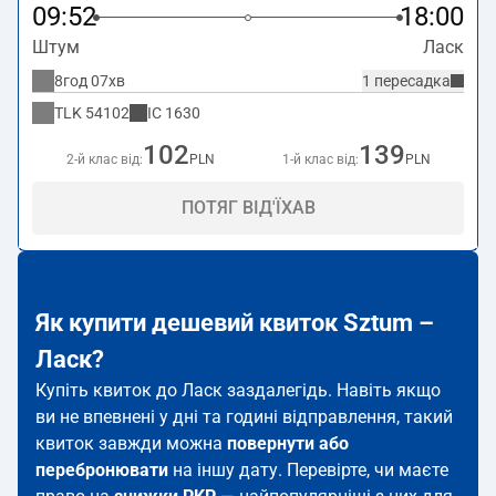
09:52
18:00
Штум
Ласк
8год 07хв
1 пересадка
TLK
54102
IC
1630
102
139
2-й клас від:
PLN
1-й клас від:
PLN
ПОТЯГ ВІД'ЇХАВ
Як купити дешевий квиток Sztum –
Ласк?
Купіть квиток до Ласк заздалегідь. Навіть якщо
ви не впевнені у дні та годині відправлення, такий
квиток завжди можна
повернути або
перебронювати
на іншу дату. Перевірте, чи маєте