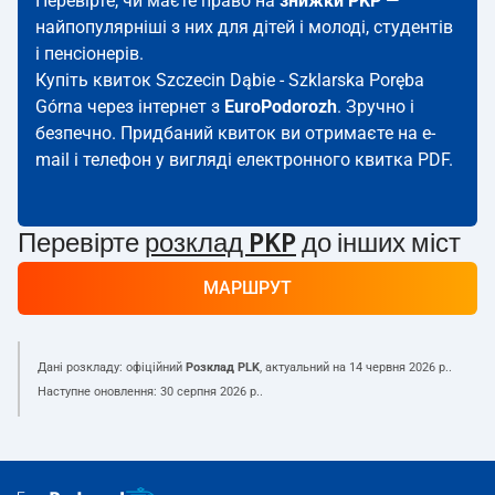
Перевірте, чи маєте право на
знижки PKP
—
найпопулярніші з них для дітей і молоді, студентів
і пенсіонерів.
Купіть квиток Szczecin Dąbie - Szklarska Poręba
Górna через інтернет з
EuroPodorozh
. Зручно і
безпечно. Придбаний квиток ви отримаєте на e-
mail і телефон у вигляді електронного квитка PDF.
Перевірте
розклад PKP
до інших міст
МАРШРУТ
Дані розкладу: офіційний
Розклад PLK
, актуальний на
14 червня 2026 р.
.
Наступне оновлення:
30 серпня 2026 р.
.