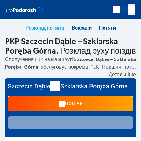
Розклад потягів
Вокзали
Потяги
PKP Szczecin Dąbie – Szklarska
Poręba Górna. Розклад руху поїздів
Сполучення PKP на маршруті
Szczecin Dąbie – Szklarska
Poręba Górna
обслуговує зокрема
TLK
. Перший потяг
вирушає о
21:40
з вокзалу PKP Szczecin Dąbie. Останній
Детальніше
потяг до Szklarska Poręba Górna вирушає о 21:40. Наразі
Szczecin Dąbie
Szklarska Poręba Górna
на маршруті
Szczecin Dąbie
–
Szklarska Poręba Górna
не
курсують інші потяги перевізника PKP Intercity. Потяг
ПОШУК
завершує маршрут на станції Szklarska Poręba Górna.