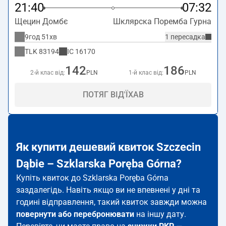
21:40
07:32
Щецин Домбє
Шклярска Поремба Гурна
9год 51хв
1 пересадка
TLK
83194
IC
16170
142
186
2-й клас від:
PLN
1-й клас від:
PLN
ПОТЯГ ВІД'ЇХАВ
Як купити дешевий квиток Szczecin
Dąbie – Szklarska Poręba Górna?
Купіть квиток до Szklarska Poręba Górna
заздалегідь. Навіть якщо ви не впевнені у дні та
годині відправлення, такий квиток завжди можна
повернути або перебронювати
на іншу дату.