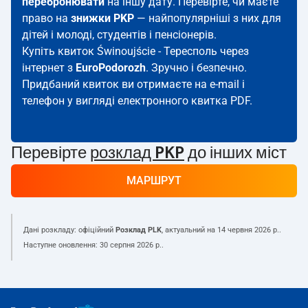
перебронювати
на іншу дату. Перевірте, чи маєте
право на
знижки PKP
— найпопулярніші з них для
дітей і молоді, студентів і пенсіонерів.
Купіть квиток Świnoujście - Тересполь через
інтернет з
EuroPodorozh
. Зручно і безпечно.
Придбаний квиток ви отримаєте на e-mail і
телефон у вигляді електронного квитка PDF.
Перевірте
розклад PKP
до інших міст
МАРШРУТ
Дані розкладу: офіційний
Розклад PLK
, актуальний на
14 червня 2026 р.
.
Наступне оновлення:
30 серпня 2026 р.
.