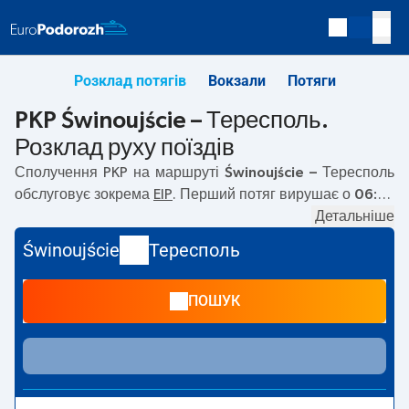
Розклад потягів
Вокзали
Потяги
PKP Świnoujście – Тересполь.
Розклад руху поїздів
Сполучення PKP на маршруті
Świnoujście – Тересполь
обслуговує зокрема
EIP
. Перший потяг вирушає о
06:26
з вокзалу PKP Świnoujście. Останній потяг до Тересполь
Детальніше
вирушає о 21:33. На маршруті
Świnoujście
–
Тересполь
Świnoujście
Тересполь
курсують також інші потяги:
EIC
— пропонують нижчу
ціну квитка і зазвичай довший час подорожі. Потяг
ПОШУК
завершує маршрут на станції Тересполь.