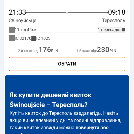
21:33
09:18
Свіноуйсьце
Тересполь
11год 45хв
1 пересадка
IC
82170
IC
1023
176
230
2-й клас від:
PLN
1-й клас від:
PLN
ОБРАТИ
Як купити дешевий квиток
Świnoujście – Тересполь?
Купіть квиток до Тересполь заздалегідь. Навіть
якщо ви не впевнені у дні та годині відправлення,
такий квиток завжди можна
повернути або