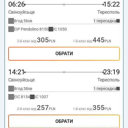
06:26
15:22
Свіноуйсьце
Тересполь
8год 56хв
1 пересадка
EIP Pendolino
8150
IC
1050
305
445
2-й клас від:
PLN
1-й клас від:
PLN
ОБРАТИ
14:21
23:19
Свіноуйсьце
Тересполь
8год 58хв
1 пересадка
EIC
8154
IC
1037
257
355
2-й клас від:
PLN
1-й клас від:
PLN
ОБРАТИ