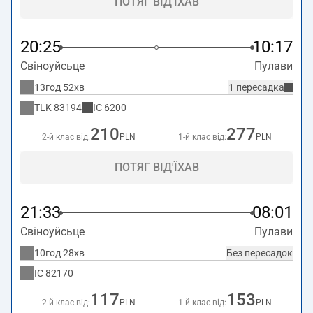
ПОТЯГ ВІД'ЇХАВ
20:25
10:17
Свіноуйсьце
Пулави
13год 52хв
1 пересадка
TLK
83194
IC
6200
210
277
2-й клас від:
PLN
1-й клас від:
PLN
ПОТЯГ ВІД'ЇХАВ
21:33
08:01
Свіноуйсьце
Пулави
10год 28хв
Без пересадок
IC
82170
117
153
2-й клас від:
PLN
1-й клас від:
PLN