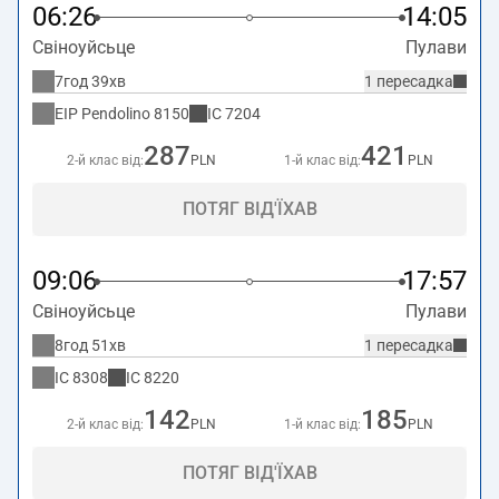
06:26
14:05
Свіноуйсьце
Пулави
7год 39хв
1 пересадка
EIP Pendolino
8150
IC
7204
287
421
2-й клас від:
PLN
1-й клас від:
PLN
ПОТЯГ ВІД'ЇХАВ
09:06
17:57
Свіноуйсьце
Пулави
8год 51хв
1 пересадка
IC
8308
IC
8220
142
185
2-й клас від:
PLN
1-й клас від:
PLN
ПОТЯГ ВІД'ЇХАВ