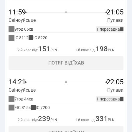
11:59
21:05
Свіноуйсьце
Пулави
9год 06хв
1 пересадка
IC
8112
IC
5220
151
198
2-й клас від:
PLN
1-й клас від:
PLN
ПОТЯГ ВІД'ЇХАВ
14:21
22:05
Свіноуйсьце
Пулави
7год 44хв
1 пересадка
EIC
8154
IC
7200
239
331
2-й клас від:
PLN
1-й клас від:
PLN