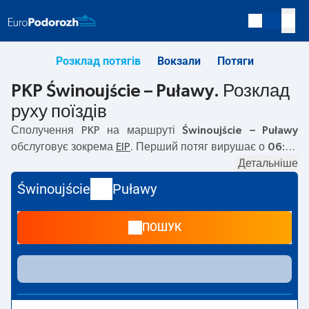
Розклад потягів
Вокзали
Потяги
PKP Świnoujście – Puławy. Розклад
руху поїздів
Сполучення PKP на маршруті
Świnoujście – Puławy
обслуговує зокрема
EIP
. Перший потяг вирушає о
06:26
з вокзалу PKP Świnoujście. Останній потяг до Puławy
Детальніше
вирушає о 21:33. На маршруті
Świnoujście
–
Puławy
Świnoujście
Puławy
курсують також інші потяги:
EIC, TLK
— пропонують
нижчу ціну квитка і зазвичай довший час подорожі.
ПОШУК
Потяг завершує маршрут на станції Puławy.