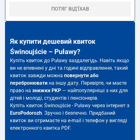
ПОТЯГ ВІД'ЇХАВ
Як купити дешевий квиток
Świnoujście – Puławy?
Купіть квиток до Puławy заздалегідь. Навіть якщо
ви не впевнені у дні та годині відправлення, такий
квиток завжди можна
повернути або
перебронювати
на іншу дату. Перевірте, чи маєте
право на
знижки PKP
— найпопулярніші з них для
дітей і молоді, студентів і пенсіонерів.
Купіть квиток Świnoujście - Puławy через інтернет з
EuroPodorozh
. Зручно і безпечно. Придбаний
квиток ви отримаєте на e-mail і телефон у вигляді
електронного квитка PDF.