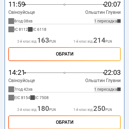
11:59
20:07
Свіноуйсьце
Ольштин Глувни
8год 08хв
1 пересадка
IC
8112
IC
6118
163
214
2-й клас від:
PLN
1-й клас від:
PLN
ОБРАТИ
14:21
22:03
Свіноуйсьце
Ольштин Глувни
7год 42хв
1 пересадка
EIC
8154
IC
7508
180
250
2-й клас від:
PLN
1-й клас від:
PLN
ОБРАТИ