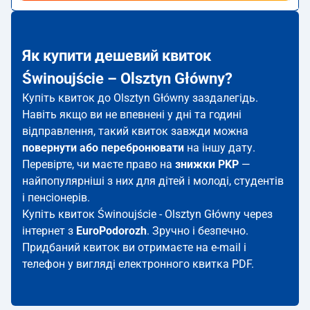
Як купити дешевий квиток
Świnoujście – Olsztyn Główny?
Купіть квиток до Olsztyn Główny заздалегідь.
Навіть якщо ви не впевнені у дні та годині
відправлення, такий квиток завжди можна
повернути або перебронювати
на іншу дату.
Перевірте, чи маєте право на
знижки PKP
—
найпопулярніші з них для дітей і молоді, студентів
і пенсіонерів.
Купіть квиток Świnoujście - Olsztyn Główny через
інтернет з
EuroPodorozh
. Зручно і безпечно.
Придбаний квиток ви отримаєте на e-mail і
телефон у вигляді електронного квитка PDF.