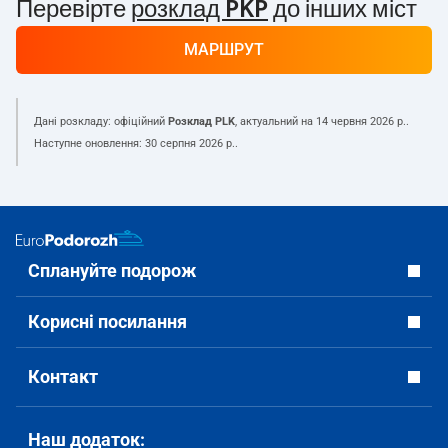
Перевірте
розклад PKP
до інших міст
МАРШРУТ
Дані розкладу: офіційний
Розклад PLK
, актуальний на
14 червня 2026 р.
.
Наступне оновлення:
30 серпня 2026 р.
.
Сплануйте подорож
Корисні посилання
Контакт
Наш додаток: