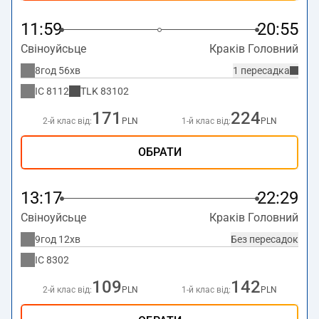
11:59
20:55
Свіноуйсьце
Краків Головний
8год 56хв
1 пересадка
IC
8112
TLK
83102
171
224
2-й клас від:
PLN
1-й клас від:
PLN
ОБРАТИ
13:17
22:29
Свіноуйсьце
Краків Головний
9год 12хв
Без пересадок
IC
8302
109
142
2-й клас від:
PLN
1-й клас від:
PLN