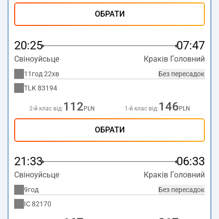
ОБРАТИ
20:25
07:47
Свіноуйсьце
Краків Головний
11год 22хв
Без пересадок
TLK
83194
112
146
2-й клас від:
PLN
1-й клас від:
PLN
ОБРАТИ
21:33
06:33
Свіноуйсьце
Краків Головний
9год
Без пересадок
IC
82170