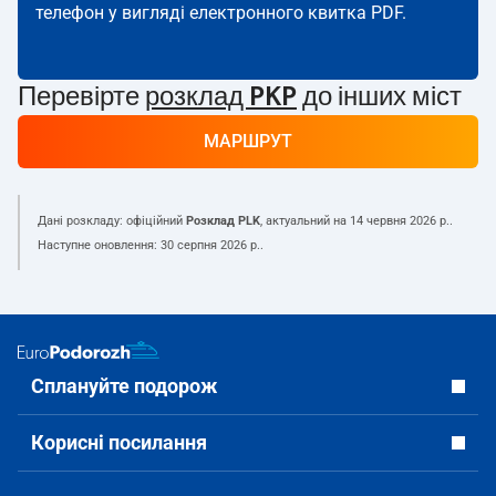
телефон у вигляді електронного квитка PDF.
Перевірте
розклад PKP
до інших міст
МАРШРУТ
Дані розкладу: офіційний
Розклад PLK
, актуальний на
14 червня 2026 р.
.
Наступне оновлення:
30 серпня 2026 р.
.
Сплануйте подорож
Корисні посилання