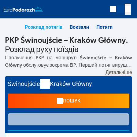
Розклад потягів
Вокзали
Потяги
PKP Świnoujście – Kraków Główny.
Розклад руху поїздів
Сполучення PKP на маршруті
Świnoujście – Kraków
Główny
обслуговує зокрема
EIP
. Перший потяг вирушає
о
06:26
з вокзалу PKP Świnoujście за адресою
Детальніше
Dworcowa, 72-600 Swinoujscie
. Останній потяг до
Świnoujście
Kraków Główny
Kraków Główny вирушає о 21:33. На маршруті
Świnoujście
–
Kraków Główny
курсують також інші потяги:
ПОШУК
TLK, EIC
— пропонують нижчу ціну квитка і зазвичай
довший час подорожі. Потяг завершує маршрут на
станції Kraków Główny за адресою
Plac im. Jana Nowaka-
Jeziorańskiego 1. 31-154 Kraków
.