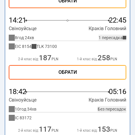
ОБРАТИ
14:21
22:45
Свіноуйсьце
Краків Головний
8год 24хв
1 пересадка
EIC
8154
TLK
73100
187
258
2-й клас від:
PLN
1-й клас від:
PLN
ОБРАТИ
18:42
05:16
Свіноуйсьце
Краків Головний
10год 34хв
Без пересадок
IC
83172
117
153
2-й клас від:
PLN
1-й клас від:
PLN