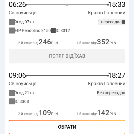
06:26
15:33
Свіноуйсьце
Краків Головний
9год 07хв
1 пересадка
EIP Pendolino
8150
IC
8312
246
352
2-й клас від:
PLN
1-й клас від:
PLN
ПОТЯГ ВІД'ЇХАВ
09:06
18:27
Свіноуйсьце
Краків Головний
9год 21хв
Без пересадок
IC
8308
109
142
2-й клас від:
PLN
1-й клас від:
PLN
ОБРАТИ