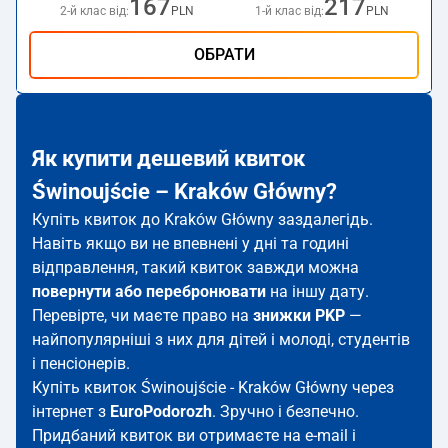
167
217
2-й клас від:
PLN
1-й клас від:
PLN
ОБРАТИ
Як купити дешевий квиток
Świnoujście – Kraków Główny?
Купіть квиток до Kraków Główny заздалегідь.
Навіть якщо ви не впевнені у дні та годині
відправлення, такий квиток завжди можна
повернути або перебронювати
на іншу дату.
Перевірте, чи маєте право на
знижки PKP
—
найпопулярніші з них для дітей і молоді, студентів
і пенсіонерів.
Купіть квиток Świnoujście - Kraków Główny через
інтернет з
EuroPodorozh
. Зручно і безпечно.
Придбаний квиток ви отримаєте на e-mail і