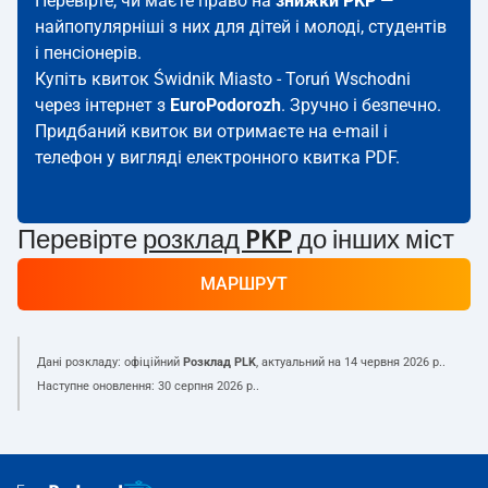
Перевірте, чи маєте право на
знижки PKP
—
найпопулярніші з них для дітей і молоді, студентів
і пенсіонерів.
Купіть квиток Świdnik Miasto - Toruń Wschodni
через інтернет з
EuroPodorozh
. Зручно і безпечно.
Придбаний квиток ви отримаєте на e-mail і
телефон у вигляді електронного квитка PDF.
Перевірте
розклад PKP
до інших міст
МАРШРУТ
Дані розкладу: офіційний
Розклад PLK
, актуальний на
14 червня 2026 р.
.
Наступне оновлення:
30 серпня 2026 р.
.