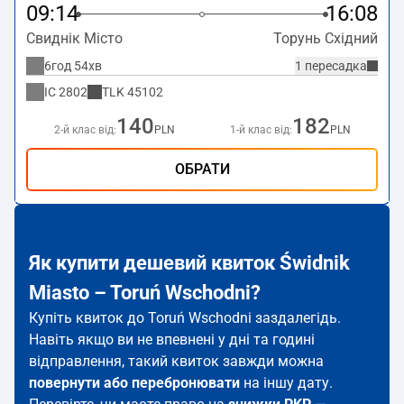
09:14
16:08
Свиднік Місто
Торунь Східний
6год 54хв
1 пересадка
IC
2802
TLK
45102
140
182
2-й клас від:
PLN
1-й клас від:
PLN
ОБРАТИ
Як купити дешевий квиток Świdnik
Miasto – Toruń Wschodni?
Купіть квиток до Toruń Wschodni заздалегідь.
Навіть якщо ви не впевнені у дні та годині
відправлення, такий квиток завжди можна
повернути або перебронювати
на іншу дату.