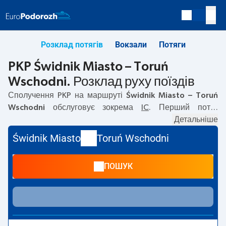
Розклад потягів
Вокзали
Потяги
PKP Świdnik Miasto – Toruń
Wschodni. Розклад руху поїздів
Сполучення PKP на маршруті
Świdnik Miasto – Toruń
Wschodni
обслуговує зокрема
IC
. Перший потяг
вирушає о
09:14
з вокзалу PKP Świdnik Miasto. Останній
Детальніше
потяг до Toruń Wschodni вирушає о 09:14. Наразі на
Świdnik Miasto
Toruń Wschodni
маршруті
Świdnik Miasto
–
Toruń Wschodni
не курсують
інші потяги перевізника PKP Intercity. Потяг завершує
ПОШУК
маршрут на станції Toruń Wschodni.