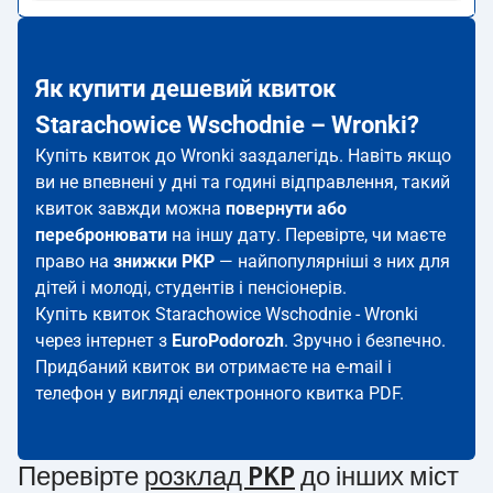
Як купити дешевий квиток
Starachowice Wschodnie – Wronki?
Купіть квиток до Wronki заздалегідь. Навіть якщо
ви не впевнені у дні та годині відправлення, такий
квиток завжди можна
повернути або
перебронювати
на іншу дату. Перевірте, чи маєте
право на
знижки PKP
— найпопулярніші з них для
дітей і молоді, студентів і пенсіонерів.
Купіть квиток Starachowice Wschodnie - Wronki
через інтернет з
EuroPodorozh
. Зручно і безпечно.
Придбаний квиток ви отримаєте на e-mail і
телефон у вигляді електронного квитка PDF.
Перевірте
розклад PKP
до інших міст