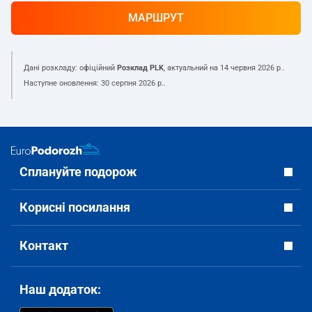
МАРШРУТ
Дані розкладу: офіційний
Розклад PLK
, актуальний на
14 червня 2026 р.
.
Наступне оновлення:
30 серпня 2026 р.
.
Сплануйте подорож
Корисні посилання
Контакт
Наш додаток: