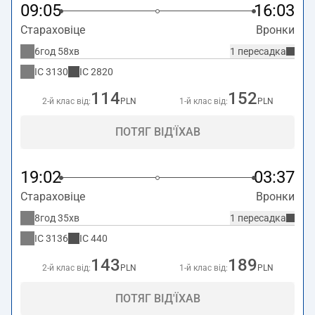
09:05
16:03
Стараховіце
Вронки
6год 58хв
1 пересадка
IC
3130
IC
2820
114
152
2-й клас від:
PLN
1-й клас від:
PLN
ПОТЯГ ВІД'ЇХАВ
19:02
03:37
Стараховіце
Вронки
8год 35хв
1 пересадка
IC
3136
IC
440
143
189
2-й клас від:
PLN
1-й клас від:
PLN
ПОТЯГ ВІД'ЇХАВ