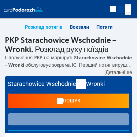
Розклад потягів
Вокзали
Потяги
PKP Starachowice Wschodnie –
Wronki. Розклад руху поїздів
Сполучення PKP на маршруті
Starachowice Wschodnie
– Wronki
обслуговує зокрема
IC
. Перший потяг вирушає
о
09:05
з вокзалу PKP Starachowice Wschodnie. Останній
Детальніше
потяг до Wronki вирушає о 19:02. На маршруті
Starachowice Wschodnie
Wronki
Starachowice Wschodnie
–
Wronki
курсують також інші
потяги:
— пропонують нижчу ціну квитка і зазвичай
ПОШУК
довший час подорожі. Потяг завершує маршрут на
станції Wronki.