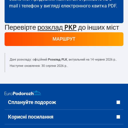
mail і телефон у вигляді електронного квитка PDF.
Перевірте
розклад PKP
до інших міст
МАРШРУТ
Дані розкладу: офіційний
Розклад PLK
, актуальний на
14 червня 2026 р.
.
Наступне оновлення:
30 серпня 2026 р.
.
Сплануйте подорож
Корисні посилання