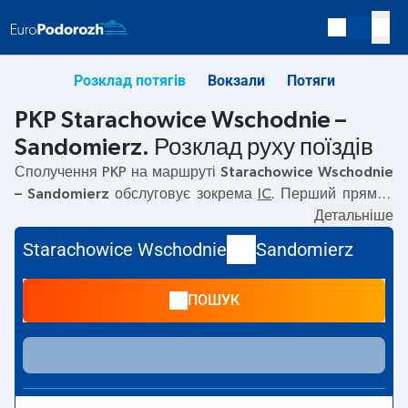
Розклад потягів
Вокзали
Потяги
PKP Starachowice Wschodnie –
Sandomierz. Розклад руху поїздів
Сполучення PKP на маршруті
Starachowice Wschodnie
– Sandomierz
обслуговує зокрема
IC
. Перший прямий
потяг вирушає о
08:59
з вокзалу PKP Starachowice
Детальніше
Wschodnie. Останній потяг до Sandomierz вирушає о
Starachowice Wschodnie
Sandomierz
18:54. Найшвидший маршрут пропонує потяг без
пересадок
SAN
. Подорож цим потягом триває
00:50
. На
ПОШУК
маршруті
Starachowice Wschodnie
–
Sandomierz
курсують також інші потяги:
— пропонують нижчу ціну
квитка і зазвичай довший час подорожі. Потяг завершує
маршрут на станції Sandomierz.