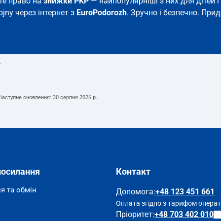
єте право на
знижки PKP
— найпопулярніші з них для дітей і 
ojny через інтернет з
EuroPodorozh
. Зручно і безпечно. При
т
 Наступне оновлення:
30 серпня 2026 р.
.
посилання
Контакт
я та обмін
Допомога
:
+48 123 451 661
Оплата згідно з тарифом опера
Пріоритет:
+48 703 402 010