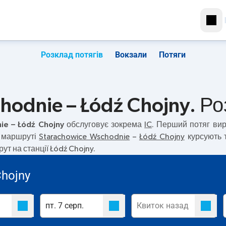
Розклад потягів
Вокзали
Потяги
odnie – Łódź Chojny. Ро
ie – Łódź Chojny
обслуговує зокрема
IC
. Перший потяг ви
а маршруті
Starachowice Wschodnie
–
Łódź Chojny
курсують т
т на станції Łódź Chojny.
hojny