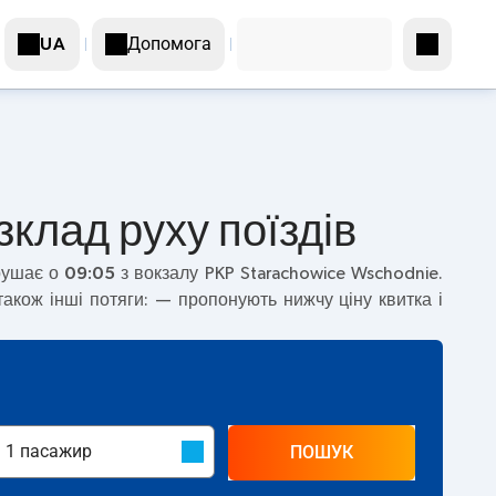
Допомога
UA
зклад руху поїздів
рушає о
09:05
з вокзалу PKP Starachowice Wschodnie.
акож інші потяги:
— пропонують нижчу ціну квитка і
ПОШУК