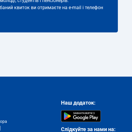
молоді, студентів і пенсіонерів.
дбаний квиток ви отримаєте на e-mail і телефон
Наш додаток:
тора
Слідкуйте за нами на: