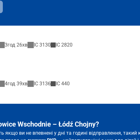
3год 26хв
IC
3130
IC
2820
4год 39хв
IC
3136
IC
440
owice Wschodnie – Łódź Chojny?
іть якщо ви не впевнені у дні та годині відправлення, так