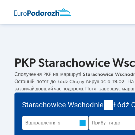
PKP Starachowice Wsch
Сполучення PKP на маршруті
Starachowice Wschodn
Останній потяг до Łódź Chojny вирушає о 19:02. Н
зазвичай довший час подорожі. Потяг завершує маршру
Starachowice Wschodnie
Łódź C