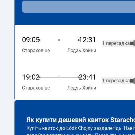
09:05
12:31
1 пересадка
Стараховіце
Лодзь Хойни
19:02
23:41
1 пересадка
Стараховіце
Лодзь Хойни
Як купити дешевий квиток Starach
Купіть квиток до Łódź Chojny заздалегідь. Нав