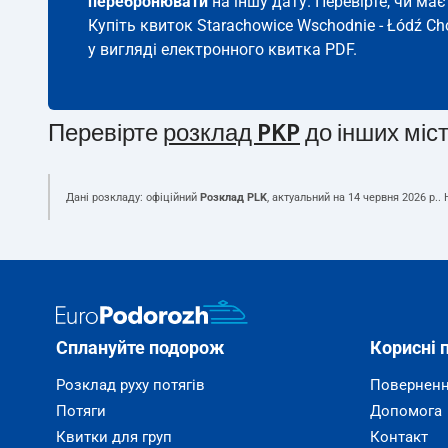
перебронювати
на іншу дату. Перевірте, чи ма
Купіть квиток Starachowice Wschodnie - Łódź Ch
у вигляді електронного квитка PDF.
Перевірте
розклад PKP
до інших міс
Дані розкладу: офіційний
Розклад PLK
, актуальний на
14 червня 2026 р.
.
Сплануйте подорож
Корисні 
Розклад руху потягів
Поверненн
Потяги
Допомога
Квитки для груп
Контакт