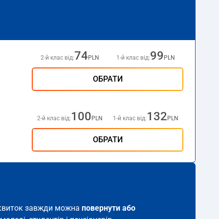
74
99
2-й клас від:
PLN
1-й клас від:
PLN
ОБРАТИ
100
132
2-й клас від:
PLN
1-й клас від:
PLN
ОБРАТИ
ий квиток завжди можна
повернути або