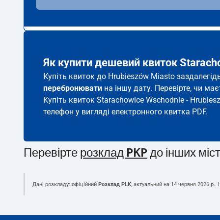
Як купити дешевий квиток Starach
Купіть квиток до Hrubieszów Miasto заздалегід
перебронювати
на іншу дату. Перевірте, чи ма
Купіть квиток Starachowice Wschodnie - Hrubies
телефон у вигляді електронного квитка PDF.
Перевірте
розклад PKP
до інших міс
Дані розкладу: офіційний
Розклад PLK
, актуальний на
14 червня 2026 р.
.