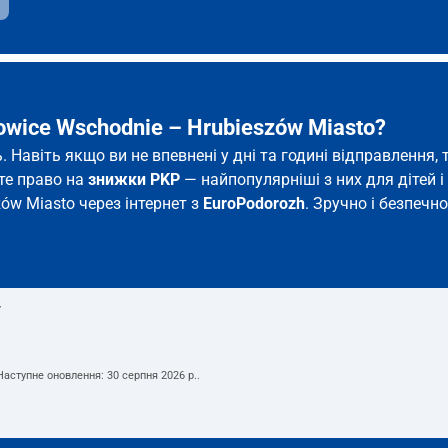
owice Wschodnie – Hrubieszów Miasto?
ь. Навіть якщо ви не впевнені у дні та годині відправленн
єте право на
знижки PKP
— найпопулярніші з них для дітей і 
zów Miasto через інтернет з
EuroPodorozh
. Зручно і безпечн
т
 Наступне оновлення:
30 серпня 2026 р.
.