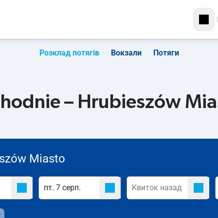
Розклад потягів
Вокзали
Потяги
hodnie – Hrubieszów Mia
eszów Miasto