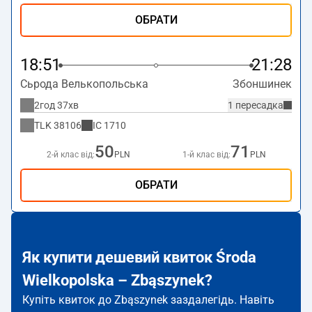
ОБРАТИ
18:51
21:28
Сьрода Велькопольська
Збоншинек
2год 37хв
1 пересадка
TLK
38106
IC
1710
50
71
2-й клас від:
PLN
1-й клас від:
PLN
ОБРАТИ
Як купити дешевий квиток Środa
Wielkopolska – Zbąszynek?
Купіть квиток до Zbąszynek заздалегідь. Навіть