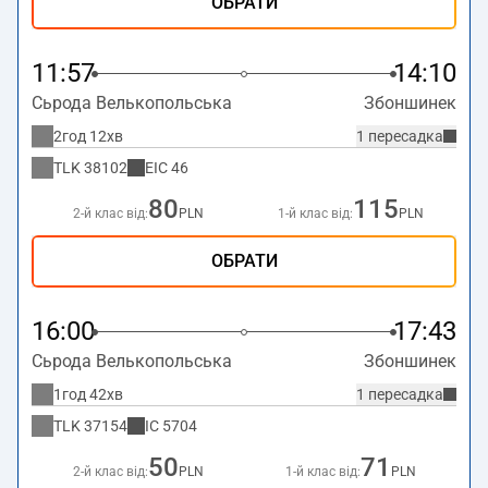
ОБРАТИ
11:57
14:10
Сьрода Велькопольська
Збоншинек
2год 12хв
1 пересадка
TLK
38102
EIC
46
80
115
2-й клас від:
PLN
1-й клас від:
PLN
ОБРАТИ
16:00
17:43
Сьрода Велькопольська
Збоншинек
1год 42хв
1 пересадка
TLK
37154
IC
5704
50
71
2-й клас від:
PLN
1-й клас від:
PLN