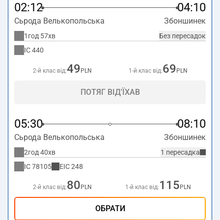
02:12
04:10
Сьрода Велькопольська
Збоншинек
1год 57хв
Без пересадок
IC
440
49
69
2-й клас від:
PLN
1-й клас від:
PLN
ПОТЯГ ВІД'ЇХАВ
05:30
08:10
Сьрода Велькопольська
Збоншинек
2год 40хв
1 пересадка
IC
78105
EIC
248
80
115
2-й клас від:
PLN
1-й клас від:
PLN
ОБРАТИ