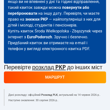
якщо ви не впевнені у дні та годині відправлення,
такий квиток завжди можна
повернути або
перебронювати
на іншу дату. Перевірте, чи маєте
право на
знижки PKP
— найпопулярніші з них для
дітей і молоді, студентів і пенсіонерів.
Купіть квиток Środa Wielkopolska - Zbąszynek через
інтернет з
EuroPodorozh
. Зручно і безпечно.
Придбаний квиток ви отримаєте на e-mail і
телефон у вигляді електронного квитка PDF.
Перевірте
розклад PKP
до інших міст
МАРШРУТ
Дані розкладу: офіційний
Розклад PLK
, актуальний на
14 червня 2026 р.
.
Наступне оновлення:
30 серпня 2026 р.
.