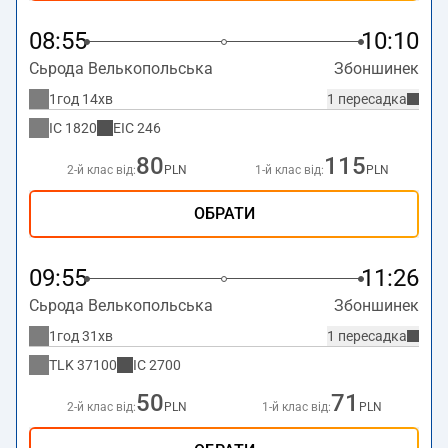
08:55
10:10
Сьрода Велькопольська
Збоншинек
1год 14хв
1 пересадка
IC
1820
EIC
246
80
115
2-й клас від:
PLN
1-й клас від:
PLN
ОБРАТИ
09:55
11:26
Сьрода Велькопольська
Збоншинек
1год 31хв
1 пересадка
TLK
37100
IC
2700
50
71
2-й клас від:
PLN
1-й клас від:
PLN