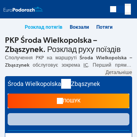
Розклад потягів
Вокзали
Потяги
PKP Środa Wielkopolska –
Zbąszynek. Розклад руху поїздів
Сполучення PKP на маршруті
Środa Wielkopolska –
Zbąszynek
обслуговує зокрема
IC
. Перший прямий
потяг вирушає о
02:12
з вокзалу PKP Środa Wielkopolska.
Детальніше
Останній потяг до Zbąszynek вирушає о 18:51.
Środa Wielkopolska
Zbąszynek
Найшвидший маршрут пропонує потяг без пересадок
WŁÓKNIARZ
. Подорож цим потягом триває
01:14
. На
ПОШУК
маршруті
Środa Wielkopolska
–
Zbąszynek
курсують
також інші потяги:
EIC, TLK
— пропонують нижчу ціну
квитка і зазвичай довший час подорожі. Потяг завершує
маршрут на станції Zbąszynek.