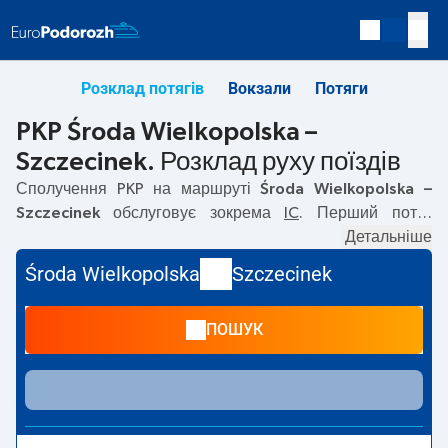
Розклад потягів
Вокзали
Потяги
PKP Środa Wielkopolska –
Szczecinek. Розклад руху поїздів
Сполучення PKP на маршруті
Środa Wielkopolska –
Szczecinek
обслуговує зокрема
IC
. Перший потяг
вирушає о
02:12
з вокзалу PKP Środa Wielkopolska.
Детальніше
Останній потяг до Szczecinek вирушає о 16:00. На
Środa Wielkopolska
Szczecinek
маршруті
Środa Wielkopolska
–
Szczecinek
курсують
також інші потяги:
— пропонують нижчу ціну квитка і
ПОШУК
зазвичай довший час подорожі. Потяг завершує
маршрут на станції Szczecinek.