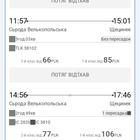
ПОТЯГ ВІД'ЇХАВ
11:57
15:01
Сьрода Велькопольська
Щецинек
3год 03хв
Без пересадок
TLK
38102
66
85
2-й клас від:
PLN
1-й клас від:
PLN
ПОТЯГ ВІД'ЇХАВ
14:56
17:46
Сьрода Велькопольська
Щецинек
2год 49хв
1 пересадка
IC
2820
IC
3810
77
106
2-й клас від:
PLN
1-й клас від:
PLN