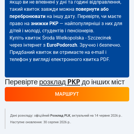
якщо ви не впевнені у дні та годині відправлення,
такий квиток завжди можна
повернути або
перебронювати
на іншу дату. Перевірте, чи маєте
право на
знижки PKP
— найпопулярніші з них для
дітей і молоді, студентів і пенсіонерів.
Купіть квиток Środa Wielkopolska - Szczecinek
через інтернет з
EuroPodorozh
. Зручно і безпечно.
Придбаний квиток ви отримаєте на e-mail і
телефон у вигляді електронного квитка PDF.
Перевірте
розклад PKP
до інших міст
МАРШРУТ
Дані розкладу: офіційний
Розклад PLK
, актуальний на
14 червня 2026 р.
.
Наступне оновлення:
30 серпня 2026 р.
.