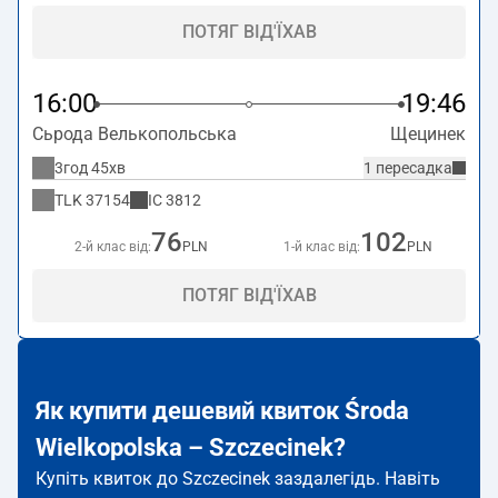
ПОТЯГ ВІД'ЇХАВ
16:00
19:46
Сьрода Велькопольська
Щецинек
3год 45хв
1 пересадка
TLK
37154
IC
3812
76
102
2-й клас від:
PLN
1-й клас від:
PLN
ПОТЯГ ВІД'ЇХАВ
Як купити дешевий квиток Środa
Wielkopolska – Szczecinek?
Купіть квиток до Szczecinek заздалегідь. Навіть