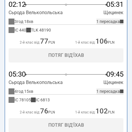
02:12
05:31
Сьрода Велькопольська
Щецинек
3год 18хв
1 пересадка
IC
440
TLK
48190
77
106
2-й клас від:
PLN
1-й клас від:
PLN
ПОТЯГ ВІД'ЇХАВ
05:30
09:45
Сьрода Велькопольська
Щецинек
4год 15хв
1 пересадка
IC
78105
IC
6813
76
102
2-й клас від:
PLN
1-й клас від:
PLN
ПОТЯГ ВІД'ЇХАВ