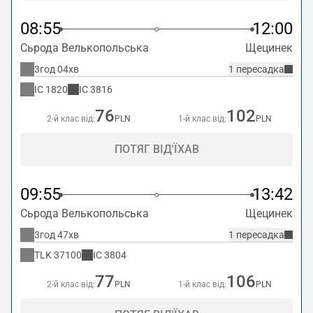
08:55
12:00
Сьрода Велькопольська
Щецинек
3год 04хв
1 пересадка
IC
1820
IC
3816
76
102
2-й клас від:
PLN
1-й клас від:
PLN
ПОТЯГ ВІД'ЇХАВ
09:55
13:42
Сьрода Велькопольська
Щецинек
3год 47хв
1 пересадка
TLK
37100
IC
3804
77
106
2-й клас від:
PLN
1-й клас від:
PLN