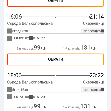
ОБРАТИ
16:06
21:14
Сьрода Велькопольська
Скерневиці
5год 08хв
1 пересадка
TLK
83102
IC
6122
99
131
2-й клас від:
PLN
1-й клас від:
PLN
ОБРАТИ
18:06
23:22
Сьрода Велькопольська
Скерневиці
5год 16хв
1 пересадка
TLK
73100
IC
6120
99
131
2-й клас від:
PLN
1-й клас від:
PLN