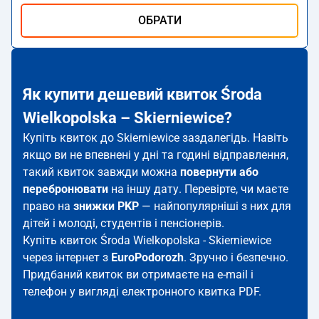
ОБРАТИ
Як купити дешевий квиток Środa
Wielkopolska – Skierniewice?
Купіть квиток до Skierniewice заздалегідь. Навіть
якщо ви не впевнені у дні та годині відправлення,
такий квиток завжди можна
повернути або
перебронювати
на іншу дату. Перевірте, чи маєте
право на
знижки PKP
— найпопулярніші з них для
дітей і молоді, студентів і пенсіонерів.
Купіть квиток Środa Wielkopolska - Skierniewice
через інтернет з
EuroPodorozh
. Зручно і безпечно.
Придбаний квиток ви отримаєте на e-mail і
телефон у вигляді електронного квитка PDF.