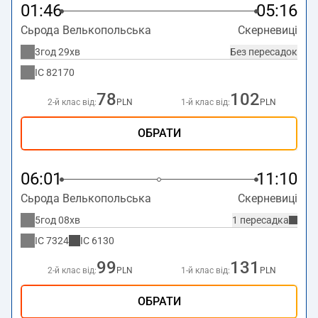
01:46
05:16
Сьрода Велькопольська
Скерневиці
3год 29хв
Без пересадок
IC
82170
78
102
2-й клас від:
PLN
1-й клас від:
PLN
ОБРАТИ
06:01
11:10
Сьрода Велькопольська
Скерневиці
5год 08хв
1 пересадка
IC
7324
IC
6130
99
131
2-й клас від:
PLN
1-й клас від:
PLN
ОБРАТИ