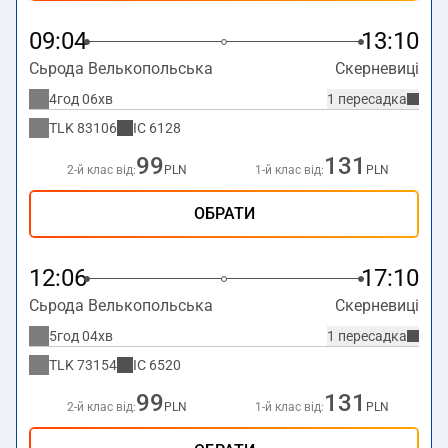
09:04
13:10
Сьрода Велькопольська
Скерневиці
4год 06хв
1 пересадка
TLK
83106
IC
6128
99
131
2-й клас від:
PLN
1-й клас від:
PLN
ОБРАТИ
12:06
17:10
Сьрода Велькопольська
Скерневиці
5год 04хв
1 пересадка
TLK
73154
IC
6520
99
131
2-й клас від:
PLN
1-й клас від:
PLN