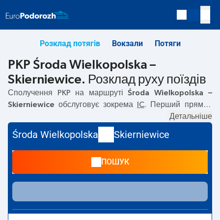
Розклад потягів
Вокзали
Потяги
PKP Środa Wielkopolska –
Skierniewice. Розклад руху поїздів
Сполучення PKP на маршруті
Środa Wielkopolska –
Skierniewice
обслуговує зокрема
IC
. Перший прямий
потяг вирушає о
01:46
з вокзалу PKP Środa Wielkopolska.
Детальніше
Останній потяг до Skierniewice вирушає о 18:06.
Środa Wielkopolska
Skierniewice
Найшвидший маршрут пропонує потяг без пересадок
UZNAM
. Подорож цим потягом триває
03:29
. На
ПОШУК
маршруті
Środa Wielkopolska
–
Skierniewice
курсують
також інші потяги:
TLK
— пропонують нижчу ціну квитка і
зазвичай довший час подорожі. Потяг завершує
маршрут на станції Skierniewice.