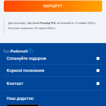
МАРШРУТ
Дані розкладу: офіційний
Розклад PLK
, актуальний на
14 червня 2026 р.
.
Наступне оновлення:
30 серпня 2026 р.
.
Сплануйте подорож
Корисні посилання
Контакт
Наш додаток: