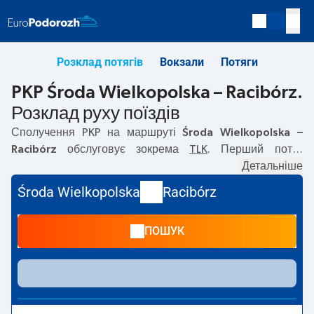
Розклад потягів
Вокзали
Потяги
PKP Środa Wielkopolska – Racibórz.
Розклад руху поїздів
Сполучення PKP на маршруті
Środa Wielkopolska –
Racibórz
обслуговує зокрема
TLK
. Перший потяг
вирушає о
16:06
з вокзалу PKP Środa Wielkopolska.
Детальніше
Останній потяг до Racibórz вирушає о 18:06. На
Środa Wielkopolska
Racibórz
маршруті
Środa Wielkopolska
–
Racibórz
курсують також
інші потяги:
— пропонують нижчу ціну квитка і зазвичай
ПОШУК
довший час подорожі. Потяг завершує маршрут на
станції Racibórz.