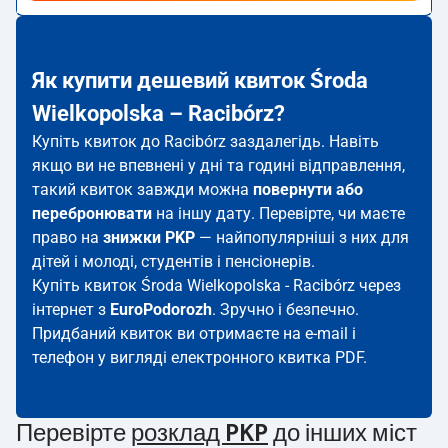
Як купити дешевий квиток Środa
Wielkopolska – Racibórz?
Купіть квиток до Racibórz заздалегідь. Навіть
якщо ви не впевнені у дні та годині відправлення,
такий квиток завжди можна
повернути або
перебронювати
на іншу дату. Перевірте, чи маєте
право на
знижки PKP
— найпопулярніші з них для
дітей і молоді, студентів і пенсіонерів.
Купіть квиток Środa Wielkopolska - Racibórz через
інтернет з
EuroPodorozh
. Зручно і безпечно.
Придбаний квиток ви отримаєте на e-mail і
телефон у вигляді електронного квитка PDF.
Перевірте
розклад PKP
до інших міст