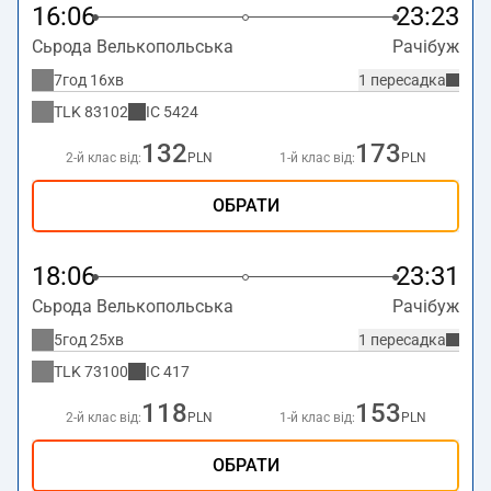
16:06
23:23
Сьрода Велькопольська
Рачібуж
7год 16хв
1 пересадка
TLK
83102
IC
5424
132
173
2-й клас від:
PLN
1-й клас від:
PLN
ОБРАТИ
18:06
23:31
Сьрода Велькопольська
Рачібуж
5год 25хв
1 пересадка
TLK
73100
IC
417
118
153
2-й клас від:
PLN
1-й клас від:
PLN
ОБРАТИ