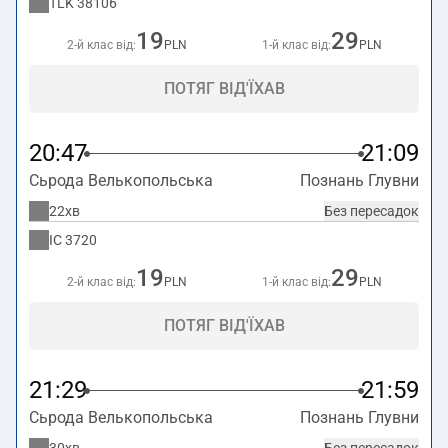
TLK
38106
19
29
2-й клас від:
PLN
1-й клас від:
PLN
ПОТЯГ ВІД'ЇХАВ
20:47
21:09
Сьрода Велькопольська
Познань Глувни
22хв
Без пересадок
IC
3720
19
29
2-й клас від:
PLN
1-й клас від:
PLN
ПОТЯГ ВІД'ЇХАВ
21:29
21:59
Сьрода Велькопольська
Познань Глувни