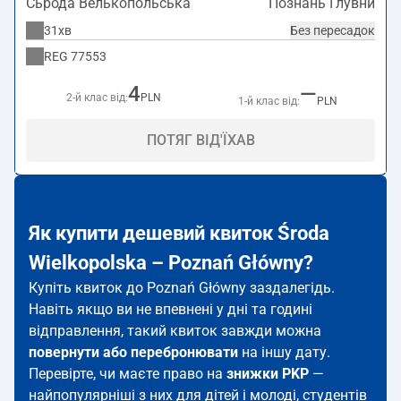
Сьрода Велькопольська
Познань Глувни
31хв
Без пересадок
REG
77553
4
—
2-й клас від:
PLN
1-й клас від:
PLN
ПОТЯГ ВІД'ЇХАВ
Як купити дешевий квиток Środa
Wielkopolska – Poznań Główny?
Купіть квиток до Poznań Główny заздалегідь.
Навіть якщо ви не впевнені у дні та годині
відправлення, такий квиток завжди можна
повернути або перебронювати
на іншу дату.
Перевірте, чи маєте право на
знижки PKP
—
найпопулярніші з них для дітей і молоді, студентів