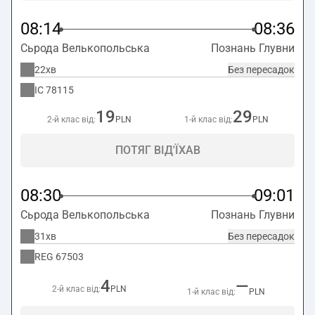
08:14
08:36
Сьрода Велькопольська
Познань Глувни
22хв
Без пересадок
IC
78115
19
29
2-й клас від:
PLN
1-й клас від:
PLN
ПОТЯГ ВІД'ЇХАВ
08:30
09:01
Сьрода Велькопольська
Познань Глувни
31хв
Без пересадок
REG
67503
4
—
2-й клас від:
PLN
1-й клас від:
PLN