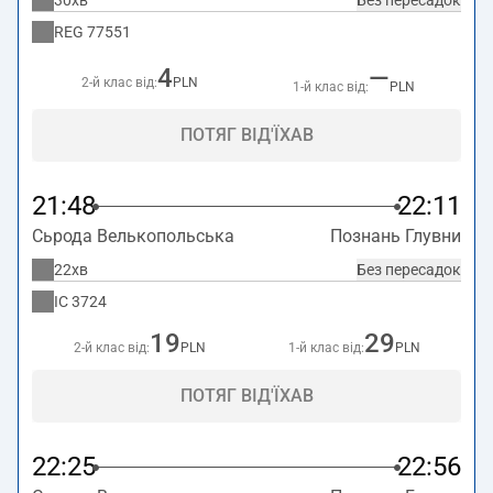
30хв
Без пересадок
REG
77551
4
—
2-й клас від:
PLN
1-й клас від:
PLN
ПОТЯГ ВІД'ЇХАВ
21:48
22:11
Сьрода Велькопольська
Познань Глувни
22хв
Без пересадок
IC
3724
19
29
2-й клас від:
PLN
1-й клас від:
PLN
ПОТЯГ ВІД'ЇХАВ
22:25
22:56