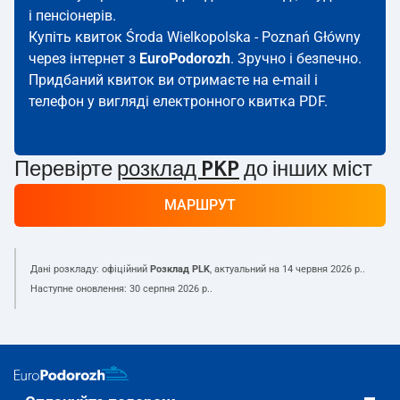
і пенсіонерів.
Купіть квиток Środa Wielkopolska - Poznań Główny
через інтернет з
EuroPodorozh
. Зручно і безпечно.
Придбаний квиток ви отримаєте на e-mail і
телефон у вигляді електронного квитка PDF.
Перевірте
розклад PKP
до інших міст
МАРШРУТ
Дані розкладу: офіційний
Розклад PLK
, актуальний на
14 червня 2026 р.
.
Наступне оновлення:
30 серпня 2026 р.
.