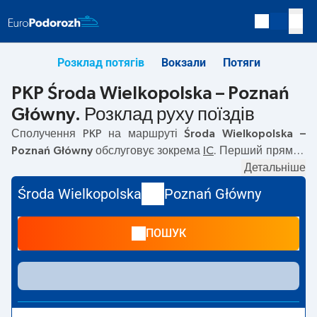
Розклад потягів
Вокзали
Потяги
PKP Środa Wielkopolska – Poznań
Główny. Розклад руху поїздів
Сполучення PKP на маршруті
Środa Wielkopolska –
Poznań Główny
обслуговує зокрема
IC
. Перший прямий
потяг вирушає о
02:12
з вокзалу PKP Środa Wielkopolska.
Детальніше
Останній потяг до Poznań Główny вирушає о 22:25.
Środa Wielkopolska
Poznań Główny
Найшвидший маршрут пропонує потяг без пересадок
WŁÓKNIARZ
. Подорож цим потягом триває
00:21
. На
ПОШУК
маршруті
Środa Wielkopolska
–
Poznań Główny
курсують
також інші потяги:
REG, TLK
— пропонують нижчу ціну
квитка і зазвичай довший час подорожі. Потяг завершує
маршрут на станції Poznań Główny.