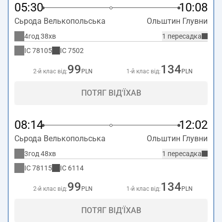
05:30
10:08
Сьрода Велькопольська
Ольштин Глувни
4год 38хв
1 пересадка
IC
78105
IC
7502
99
134
2-й клас від:
PLN
1-й клас від:
PLN
ПОТЯГ ВІД'ЇХАВ
08:14
12:02
Сьрода Велькопольська
Ольштин Глувни
3год 48хв
1 пересадка
IC
78115
IC
6114
99
134
2-й клас від:
PLN
1-й клас від:
PLN
ПОТЯГ ВІД'ЇХАВ