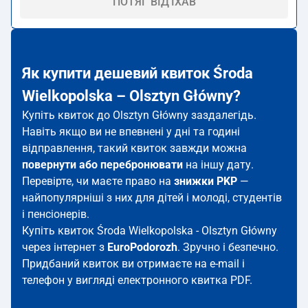
ПОТЯГ ВІД'ЇХАВ
Як купити дешевий квиток Środa
Wielkopolska – Olsztyn Główny?
Купіть квиток до Olsztyn Główny заздалегідь.
Навіть якщо ви не впевнені у дні та годині
відправлення, такий квиток завжди можна
повернути або перебронювати
на іншу дату.
Перевірте, чи маєте право на
знижки PKP
—
найпопулярніші з них для дітей і молоді, студентів
і пенсіонерів.
Купіть квиток Środa Wielkopolska - Olsztyn Główny
через інтернет з
EuroPodorozh
. Зручно і безпечно.
Придбаний квиток ви отримаєте на e-mail і
телефон у вигляді електронного квитка PDF.