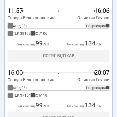
11:57
16:06
Сьрода Велькопольська
Ольштин Глувни
4год 08хв
1 пересадка
TLK
38102
IC
7106
99
134
2-й клас від:
PLN
1-й клас від:
PLN
ПОТЯГ ВІД'ЇХАВ
16:00
20:07
Сьрода Велькопольська
Ольштин Глувни
4год 06хв
1 пересадка
TLK
37154
IC
6118
99
134
2-й клас від:
PLN
1-й клас від:
PLN