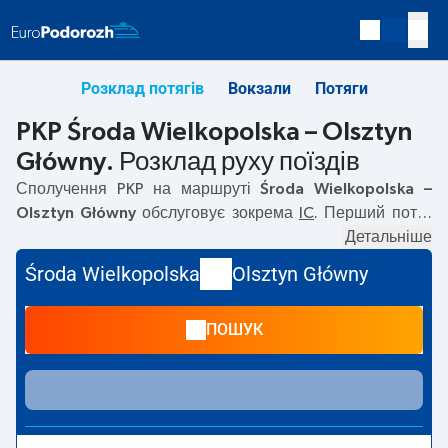
Розклад потягів
Вокзали
Потяги
PKP Środa Wielkopolska – Olsztyn
Główny. Розклад руху поїздів
Сполучення PKP на маршруті
Środa Wielkopolska –
Olsztyn Główny
обслуговує зокрема
IC
. Перший потяг
вирушає о
05:30
з вокзалу PKP Środa Wielkopolska.
Детальніше
Останній потяг до Olsztyn Główny вирушає о 16:00. На
Środa Wielkopolska
Olsztyn Główny
маршруті
Środa Wielkopolska
–
Olsztyn Główny
курсують
також інші потяги:
TLK
— пропонують нижчу ціну квитка і
ПОШУК
зазвичай довший час подорожі. Потяг завершує
маршрут на станції Olsztyn Główny.