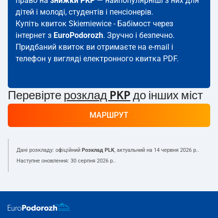
право на
знижки PKP
— найпопулярніші з них для
дітей і молоді, студентів і пенсіонерів.
Купіть квиток Skierniewice - Бабімост через
інтернет з
EuroPodorozh
. Зручно і безпечно.
Придбаний квиток ви отримаєте на e-mail і
телефон у вигляді електронного квитка PDF.
Перевірте
розклад PKP
до інших міст
МАРШРУТ
Дані розкладу: офіційний
Розклад PLK
, актуальний на
14 червня 2026 р.
.
Наступне оновлення:
30 серпня 2026 р.
.