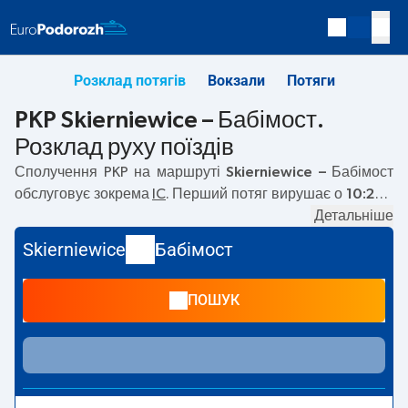
Розклад потягів
Вокзали
Потяги
PKP Skierniewice – Бабімост.
Розклад руху поїздів
Сполучення PKP на маршруті
Skierniewice – Бабімост
обслуговує зокрема
IC
. Перший потяг вирушає о
10:26
з
вокзалу PKP Skierniewice. Останній потяг до Бабімост
Детальніше
вирушає о 10:26. Наразі на маршруті
Skierniewice
–
Skierniewice
Бабімост
Бабімост
не курсують інші потяги перевізника PKP
Intercity. Потяг завершує маршрут на станції Бабімост.
ПОШУК