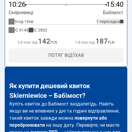
10:26
15:40
Скерневиці
Бабімост
5год 14хв
1 пересадка
IC
6146
IC
2802
142
187
2-й клас від:
PLN
1-й клас від:
PLN
ПОТЯГ ВІД'ЇХАВ
Як купити дешевий квиток
Skierniewice – Бабімост?
Купіть квиток до Бабімост заздалегідь. Навіть
якщо ви не впевнені у дні та годині відправлення,
такий квиток завжди можна
повернути або
перебронювати
на іншу дату. Перевірте, чи маєте