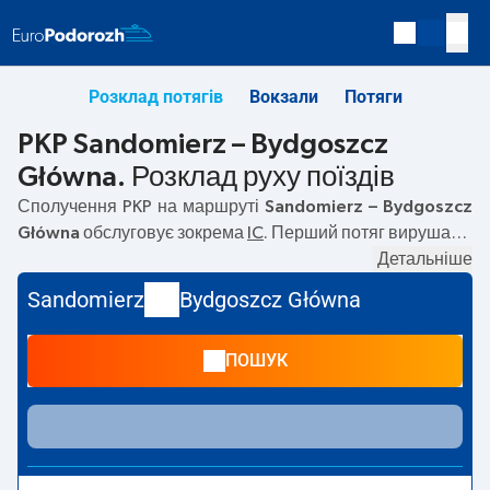
Розклад потягів
Вокзали
Потяги
PKP Sandomierz – Bydgoszcz
Główna. Розклад руху поїздів
Сполучення PKP на маршруті
Sandomierz – Bydgoszcz
Główna
обслуговує зокрема
IC
. Перший потяг вирушає о
08:04
з вокзалу PKP Sandomierz. Останній потяг до
Детальніше
Bydgoszcz Główna вирушає о 08:04. Наразі на маршруті
Sandomierz
Bydgoszcz Główna
Sandomierz
–
Bydgoszcz Główna
не курсують інші потяги
перевізника PKP Intercity. Потяг завершує маршрут на
ПОШУК
станції Bydgoszcz Główna.