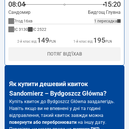
08:04
15:20
Сандомир
Бидгощ Глувна
7год 16хв
1 пересадка
IC
3130
IC
2522
149
195
2-й клас від:
PLN
1-й клас від:
PLN
ПОТЯГ ВІД'ЇХАВ
Як купити дешевий квиток
Sandomierz – Bydgoszcz Główna?
Купіть квиток до Bydgoszcz Główna заздалегідь.
Навіть якщо ви не впевнені у дні та годині
відправлення, такий квиток завжди можна
повернути або перебронювати
на іншу дату.