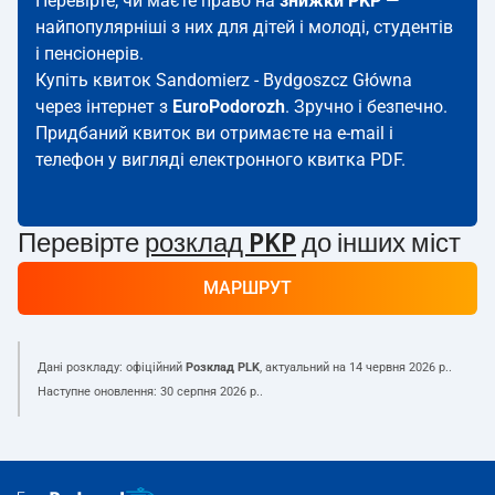
Перевірте, чи маєте право на
знижки PKP
—
найпопулярніші з них для дітей і молоді, студентів
і пенсіонерів.
Купіть квиток Sandomierz - Bydgoszcz Główna
через інтернет з
EuroPodorozh
. Зручно і безпечно.
Придбаний квиток ви отримаєте на e-mail і
телефон у вигляді електронного квитка PDF.
Перевірте
розклад PKP
до інших міст
МАРШРУТ
Дані розкладу: офіційний
Розклад PLK
, актуальний на
14 червня 2026 р.
.
Наступне оновлення:
30 серпня 2026 р.
.