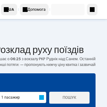
Допомога
UA
озклад руху поїздів
ушає о
06:25
з вокзалу PKP Руднік над Санем. Останній
нші потяги:
— пропонують нижчу ціну квитка і зазвичай
ПОШУК