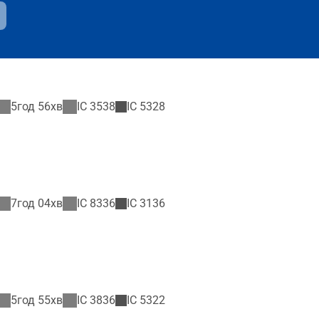
5год 56хв
IC
3538
IC
5328
7год 04хв
IC
8336
IC
3136
5год 55хв
IC
3836
IC
5322