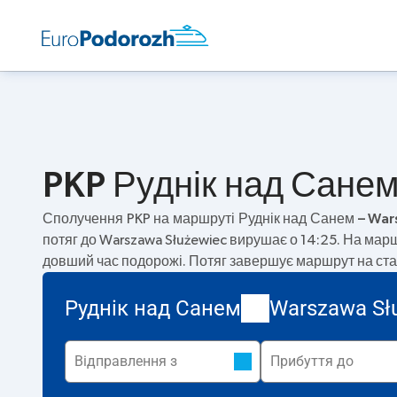
PKP Руднік над Санем 
Сполучення PKP на маршруті
Руднік над Санем – Wa
потяг до Warszawa Służewiec вирушає о 14:25. На мар
довший час подорожі. Потяг завершує маршрут на стан
Руднік над Санем
Warszawa Sł