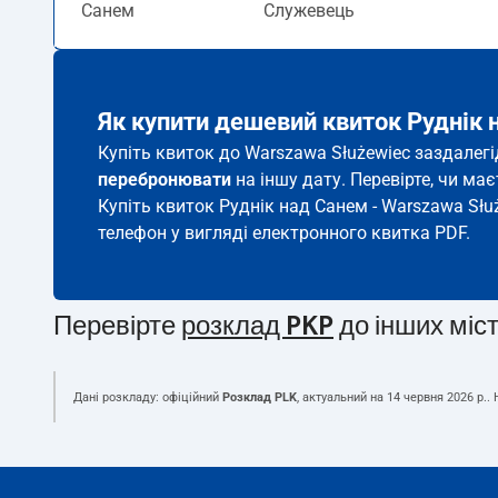
Санем
Служевець
Як купити дешевий квиток Руднік 
Купіть квиток до Warszawa Służewiec заздалегі
перебронювати
на іншу дату. Перевірте, чи ма
Купіть квиток Руднік над Санем - Warszawa Służ
телефон у вигляді електронного квитка PDF.
Перевірте
розклад PKP
до інших міс
Дані розкладу: офіційний
Розклад PLK
, актуальний на
14 червня 2026 р.
.