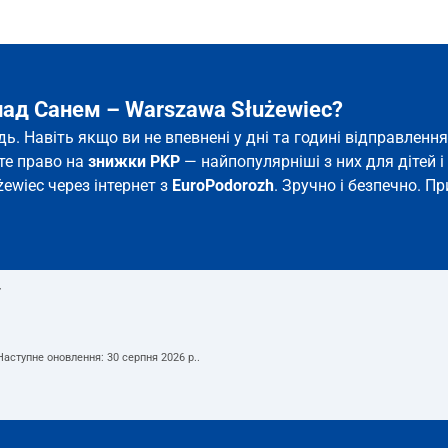
над Санем – Warszawa Służewiec?
дь. Навіть якщо ви не впевнені у дні та годині відправлен
єте право на
знижки PKP
— найпопулярніші з них для дітей і 
ewiec через інтернет з
EuroPodorozh
. Зручно і безпечно. П
т
 Наступне оновлення:
30 серпня 2026 р.
.