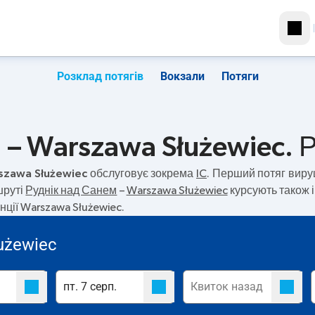
Розклад потягів
Вокзали
Потяги
– Warszawa Służewiec. Р
rszawa Służewiec
обслуговує зокрема
IC
. Перший потяг вир
шруті
Руднік над Санем
–
Warszawa Służewiec
курсують також і
ції Warszawa Służewiec.
użewiec