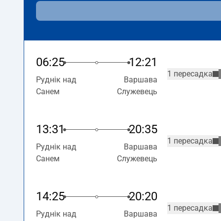
06:25
12:21
1 пересадка
Руднік над
Варшава
Санем
Служевець
13:31
20:35
1 пересадка
Руднік над
Варшава
Санем
Служевець
14:25
20:20
1 пересадка
Руднік над
Варшава