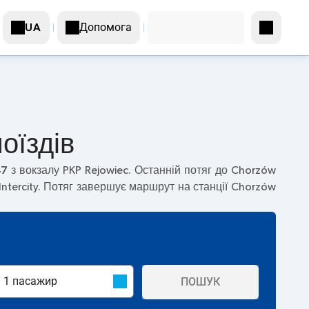
Допомога
UA
оїздів
47
з вокзалу PKP Rejowiec. Останній потяг до Chorzów
Intercity. Потяг завершує маршрут на станції Chorzów
ПОШУК