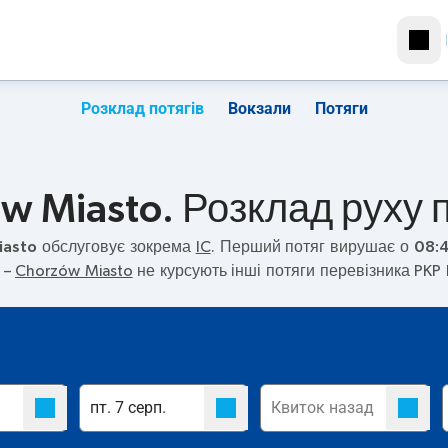
Розклад потягів
Вокзали
Потяги
w Miasto. Розклад руху п
iasto
обслуговує зокрема
IC
. Перший потяг вирушає о
08:
–
Chorzów Miasto
не курсують інші потяги перевізника PKP 