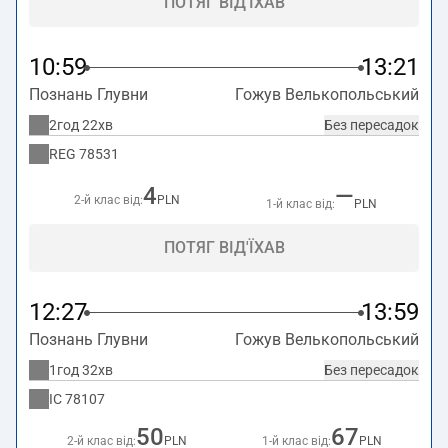
ПОТЯГ ВІД'ЇХАВ
10:59
13:21
Познань Глувни
Гожув Велькопольський
2год 22хв
Без пересадок
REG
78531
4
—
2-й клас від:
PLN
1-й клас від:
PLN
ПОТЯГ ВІД'ЇХАВ
12:27
13:59
Познань Глувни
Гожув Велькопольський
1год 32хв
Без пересадок
IC
78107
50
67
2-й клас від:
PLN
1-й клас від:
PLN