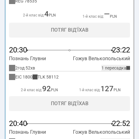
REG
78535
4
—
2-й клас від:
PLN
1-й клас від:
PLN
ПОТЯГ ВІД'ЇХАВ
20:30
23:22
Познань Глувни
Гожув Велькопольський
2год 52хв
1 пересадка
EIC
1800
TLK
58112
92
127
2-й клас від:
PLN
1-й клас від:
PLN
ПОТЯГ ВІД'ЇХАВ
20:40
22:52
Познань Глувни
Гожув Велькопольський