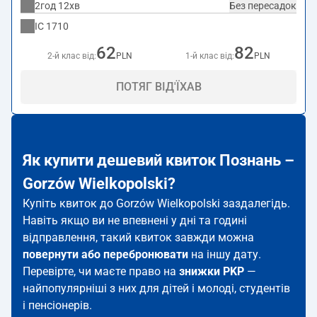
2год 12хв
Без пересадок
IC
1710
62
82
2-й клас від:
PLN
1-й клас від:
PLN
ПОТЯГ ВІД'ЇХАВ
Як купити дешевий квиток Познань –
Gorzów Wielkopolski?
Купіть квиток до Gorzów Wielkopolski заздалегідь.
Навіть якщо ви не впевнені у дні та годині
відправлення, такий квиток завжди можна
повернути або перебронювати
на іншу дату.
Перевірте, чи маєте право на
знижки PKP
—
найпопулярніші з них для дітей і молоді, студентів
і пенсіонерів.