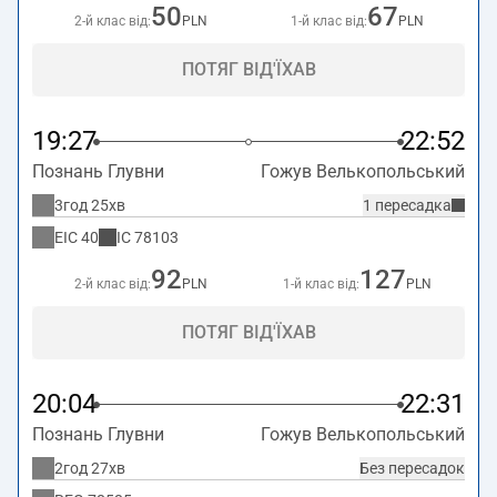
50
67
2-й клас від:
PLN
1-й клас від:
PLN
ПОТЯГ ВІД'ЇХАВ
19:27
22:52
Познань Глувни
Гожув Велькопольський
3год 25хв
1 пересадка
EIC
40
IC
78103
92
127
2-й клас від:
PLN
1-й клас від:
PLN
ПОТЯГ ВІД'ЇХАВ
20:04
22:31
Познань Глувни
Гожув Велькопольський
2год 27хв
Без пересадок