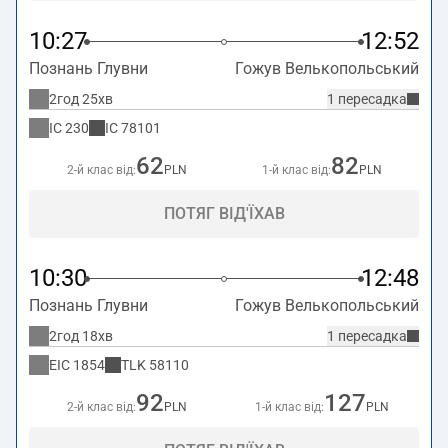
10:27
12:52
Познань Глувни
Гожув Велькопольський
2год 25хв
1 пересадка
IC
230
IC
78101
62
82
2-й клас від:
PLN
1-й клас від:
PLN
ПОТЯГ ВІД'ЇХАВ
10:30
12:48
Познань Глувни
Гожув Велькопольський
2год 18хв
1 пересадка
EIC
1854
TLK
58110
92
127
2-й клас від:
PLN
1-й клас від:
PLN