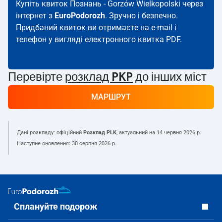
Купіть квиток Познань - Gorzów Wielkopolski через
інтернет з
EuroPodorozh
. Зручно і безпечно.
Придбаний квиток ви отримаєте на e-mail і
телефон у вигляді електронного квитка PDF.
Перевірте
розклад PKP
до інших міст
МАРШРУТ
Дані розкладу: офіційний
Розклад PLK
, актуальний на
14 червня 2026 р.
.
Наступне оновлення:
30 серпня 2026 р.
.
Сплануйте подорож