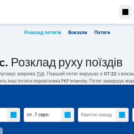
Розклад потягів
Вокзали
Потяги
. Розклад руху поїздів
луговує зокрема
TLK
. Перший потяг вирушає о
07:22
з вокза
ть інші потяги перевізника PKP Intercity. Потяг завершує ма