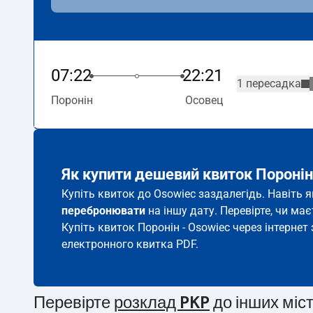
07:22
22:21
1 пересадка
Поронін
Осовец
Як купити дешевий квиток Поронін
Купіть квиток до Osowiec заздалегідь. Навіть 
перебронювати
на іншу дату. Перевірте, чи ма
Купіть квиток Поронін - Osowiec через інтернет
електронного квитка PDF.
Перевірте
розклад PKP
до інших міс