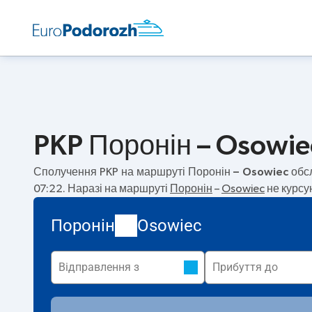
PKP Поронін – Osowiec
Сполучення PKP на маршруті
Поронін – Osowiec
обс
07:22. Наразі на маршруті
Поронін
–
Osowiec
не курсую
Поронін
Osowiec