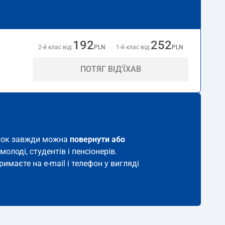
192
252
2-й клас від:
PLN
1-й клас від:
PLN
ПОТЯГ ВІД'ЇХАВ
виток завжди можна
повернути або
молоді, студентів і пенсіонерів.
римаєте на e-mail і телефон у вигляді