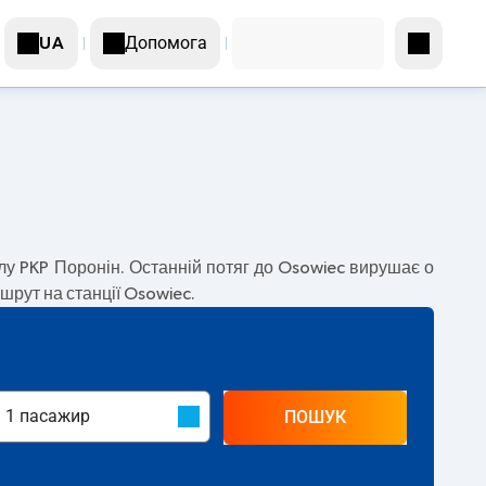
Допомога
UA
лу PKP Поронін. Останній потяг до Osowiec вирушає о
ршрут на станції Osowiec.
ПОШУК