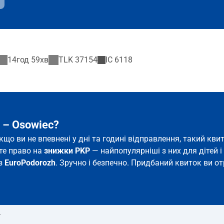
14год 59хв
TLK
37154
IC
6118
 – Osowiec?
якщо ви не впевнені у дні та годині відправлення, такий к
єте право на
знижки PKP
— найпопулярніші з них для дітей і 
 з
EuroPodorozh
. Зручно і безпечно. Придбаний квиток ви от
т