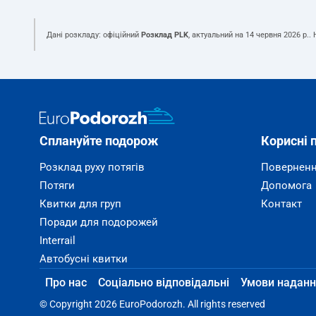
Дані розкладу: офіційний
Розклад PLK
, актуальний на
14 червня 2026 р.
.
Сплануйте подорож
Корисні 
Розклад руху потягів
Поверненн
Потяги
Допомога
Квитки для груп
Контакт
Поради для подорожей
Interrail
Автобусні квитки
Про нас
Соціально відповідальні
Умови наданн
© Copyright 2026 EuroPodorozh. All rights reserved