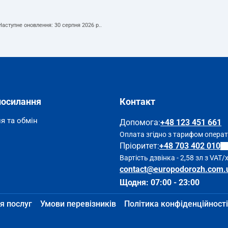
 Наступне оновлення:
30 серпня 2026 р.
.
посилання
Контакт
я та обмін
Допомога
:
+48 123 451 661
Оплата згідно з тарифом опера
Пріоритет:
+48 703 402 010
Вартість дзвінка - 2,58 зл з VAT/
contact@europodorozh.com.
Щодня: 07:00 - 23:00
я послуг
Умови перевізників
Політика конфіденційності