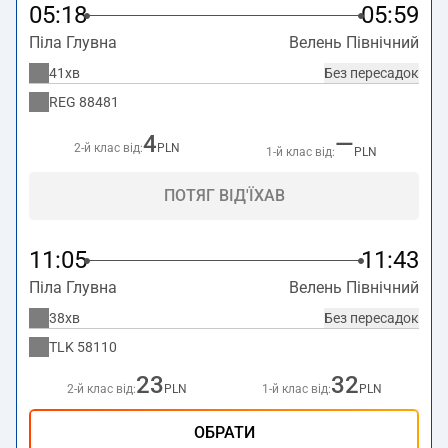
05:18
05:59
Піла Глувна
Велень Північний
41хв
Без пересадок
REG
88481
4
—
2-й клас від:
PLN
1-й клас від:
PLN
ПОТЯГ ВІД'ЇХАВ
11:05
11:43
Піла Глувна
Велень Північний
38хв
Без пересадок
TLK
58110
23
32
2-й клас від:
PLN
1-й клас від:
PLN
ОБРАТИ