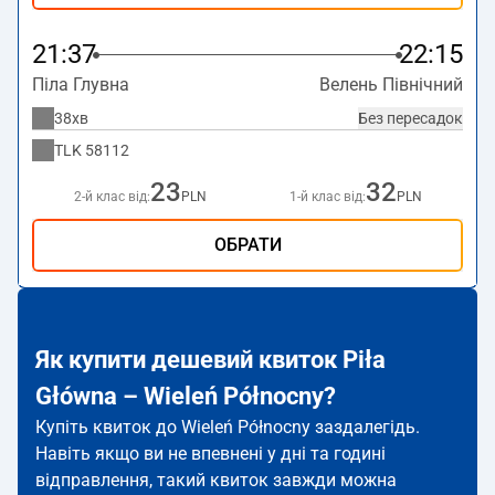
21:37
22:15
Піла Глувна
Велень Північний
38хв
Без пересадок
TLK
58112
23
32
2-й клас від:
PLN
1-й клас від:
PLN
ОБРАТИ
Як купити дешевий квиток Piła
Główna – Wieleń Północny?
Купіть квиток до Wieleń Północny заздалегідь.
Навіть якщо ви не впевнені у дні та годині
відправлення, такий квиток завжди можна