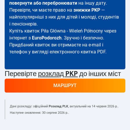
повернути або перебронювати
на іншу дату.
Перевірте, чи маєте право на
знижки PKP
—
найпопулярніші з них для дітей і молоді, студентів
і пенсіонерів.
Купіть квиток Piła Główna - Wieleń Północny через
інтернет з
EuroPodorozh
. Зручно і безпечно.
Придбаний квиток ви отримаєте на e-mail і
телефон у вигляді електронного квитка PDF.
Перевірте
розклад PKP
до інших міст
МАРШРУТ
Дані розкладу: офіційний
Розклад PLK
, актуальний на
14 червня 2026 р.
.
Наступне оновлення:
30 серпня 2026 р.
.