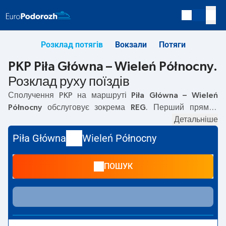
Розклад потягів
Вокзали
Потяги
PKP Piła Główna – Wieleń Północny.
Розклад руху поїздів
Сполучення PKP на маршруті
Piła Główna – Wieleń
Północny
обслуговує зокрема
REG
. Перший прямий
потяг вирушає о
05:18
з вокзалу PKP Piła Główna.
Детальніше
Останній потяг до Wieleń Północny вирушає о 21:37.
Piła Główna
Wieleń Północny
Найшвидший маршрут пропонує потяг без пересадок
BORY TUCHOLSKIE
. Подорож цим потягом триває
ПОШУК
00:38
. На маршруті
Piła Główna
–
Wieleń Północny
курсують також інші потяги:
TLK
— пропонують нижчу
ціну квитка і зазвичай довший час подорожі. Потяг
завершує маршрут на станції Wieleń Północny.